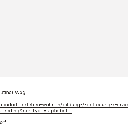
eutiner Weg
bondorf.de/leben-wohnen/bildung-/-betreuung-/-erzi
ascending&sortType=alphabetic
(Öffnet in neuem Fenste
orf