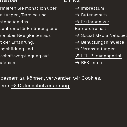
ormieren Sie monatlich über
Impressum
altungen, Termine und
Datenschutz
terialien des
Erklärung zur
zentrums für Ernährung und
Barrierefreiheit
Sie über Neuigkeiten aus
Social Media Netique
t der Ernährung,
Benutzungshinweise
ungsbildung und
Veranstaltungen
Extern:
(Ö
schaftsverpflegung auf
LEL-Bildungsportal
enster)
ufenden.
BEKI Intern
rn:
(Öffnet in neuem Fenster)
 Newsletter-Anmeldung
Coaches Intern
letter-Archiv
Intranet
rbessern zu können, verwenden wir Cookies.
serer
Datenschutzerklärung
.