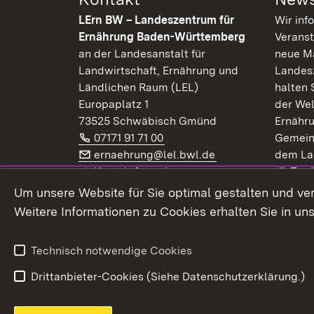
LErn BW – Landeszentrum für
Wir inf
Ernährung Baden-Württemberg
Veranst
an der Landesanstalt für
neue Ma
Landwirtschaft, Ernährung und
Landes
Ländlichen Raum (LEL)
halten 
Europaplatz 1
der Wel
73525 Schwäbisch Gmünd
Ernähr
Telefon:
(Öffnet in neuem Fenster)
07171 91 71 00
Gemein
E-Mail:
(Öffnet in neuem F
ernaehrung@lel.bwl.de
dem La
Exte
Kontaktformular
Zur
Extern:
(Öffnet in neuem Fenster)
LinkedIn
News
Um unsere Website für Sie optimal gestalten und ve
Weitere Informationen zu Cookies erhalten Sie in un
Widerruf
Technisch notwendige Cookies
Drittanbieter-Cookies (Siehe Datenschutzerklärung.)