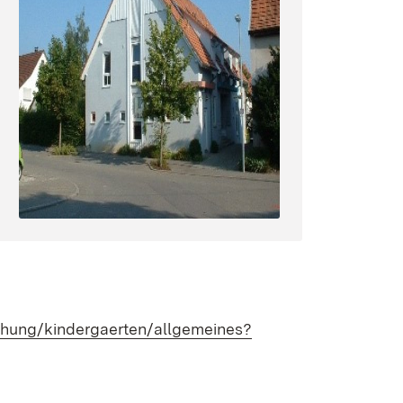
ehung/kindergaerten/allgemeines?
r)