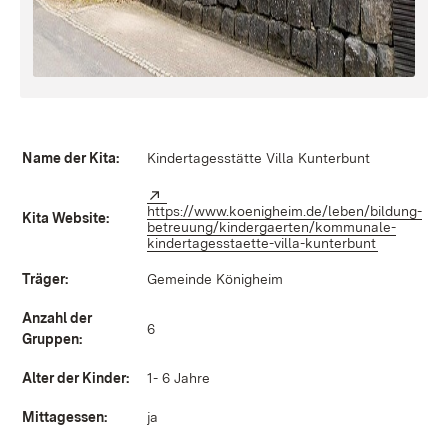
Name der Kita:
Kindertagesstätte Villa Kunterbunt
Extern:
https://www.koenigheim.de/leben/bildung-
Kita Website:
betreuung/kindergaerten/kommunale-
kindertagesstaette-villa-kunterbunt
(Öffnet in
Träger:
Gemeinde Königheim
Anzahl der
6
Gruppen:
Alter der Kinder:
1- 6 Jahre
Mittagessen:
ja