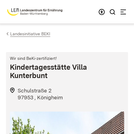
Zum Inhalt springen
Landeszentrum für Ernährung
Baden-Württemberg
Landesinitiative BEKI
Wir sind BeKi-zertifiziert!
Kindertagesstätte Villa
Kunterbunt
Schulstraße 2
97953 , Königheim