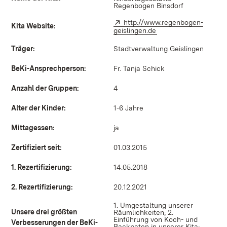
Regenbogen Binsdorf
Extern:
http://www.regenbogen-
Kita Website:
geislingen.de
(Öffnet in neuem Fen
Träger:
Stadtverwaltung Geislingen
BeKi-Ansprechperson:
Fr. Tanja Schick
Anzahl der Gruppen:
4
Alter der Kinder:
1-6 Jahre
Mittagessen:
ja
Zertifiziert seit:
01.03.2015
1. Rezertifizierung:
14.05.2018
2. Rezertifizierung:
20.12.2021
1. Umgestaltung unserer
Unsere drei größten
Räumlichkeiten; 2.
Einführung von Koch- und
Verbesserungen der BeKi-
Backpaten in unserer Kita;