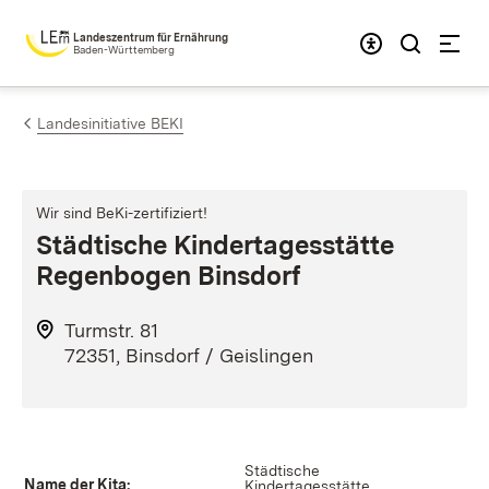
Zum Inhalt springen
Landeszentrum für Ernährung
Baden-Württemberg
Landesinitiative BEKI
Wir sind BeKi-zertifiziert!
Städtische Kindertagesstätte
Regenbogen Binsdorf
Turmstr. 81
72351, Binsdorf / Geislingen
Städtische
Name der Kita:
Kindertagesstätte