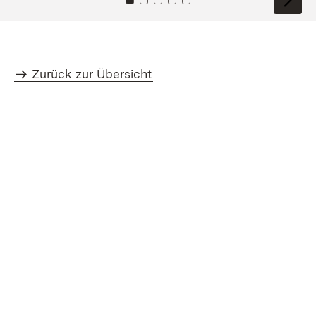
Zu Kachel: 0
Zu Kachel: 1
Zu Kachel: 2
Zu Kachel: 3
Zu Kachel: 4
Zurück zur Übersicht