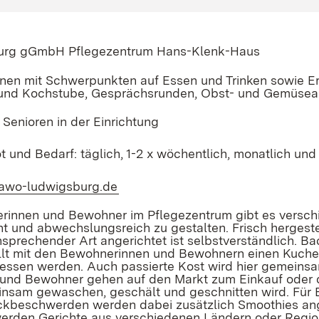
rg gGmbH Pflegezentrum Hans-Klenk-Haus
onen mit Schwerpunkten auf Essen und Trinken sowie 
 und Kochstube, Gesprächsrunden, Obst- und Gemüsea
 Senioren in der Einrichtung
und Bedarf: täglich, 1-2 x wöchentlich, monatlich und j
.awo-ludwigsburg.de
(Öffnet in neuem Fenster)
rinnen und Bewohner im Pflegezentrum gibt es versch
t und abwechslungsreich zu gestalten. Frisch hergeste
nsprechender Art angerichtet ist selbstverständlich. 
ellt mit den Bewohnerinnen und Bewohnern einen Kuche
sen werden. Auch passierte Kost wird hier gemeinsam
und Bewohner gehen auf den Markt zum Einkauf oder d
insam gewaschen, geschält und geschnitten wird. Für
ckbeschwerden werden dabei zusätzlich Smoothies ang
erden Gerichte aus verschiedenen Ländern oder Regio