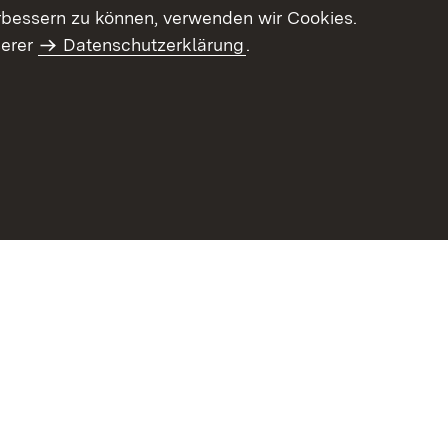
letter-Archiv
Intranet
rbessern zu können, verwenden wir Cookies.
serer
Datenschutzerklärung
.