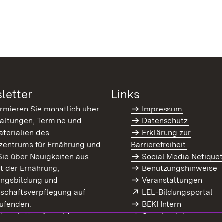
letter
Links
ormieren Sie monatlich über
Impressum
altungen, Termine und
Datenschutz
terialien des
Erklärung zur
zentrums für Ernährung und
Barrierefreiheit
Sie über Neuigkeiten aus
Social Media Netique
t der Ernährung,
Benutzungshinweise
ungsbildung und
Veranstaltungen
Extern:
(Ö
schaftsverpflegung auf
LEL-Bildungsportal
enster)
ufenden.
BEKI Intern
rn:
(Öffnet in neuem Fenster)
 Newsletter-Anmeldung
Coaches Intern