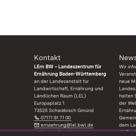
Kontakt
News
LErn BW – Landeszentrum für
Wir inf
Ernährung Baden-Württemberg
Veranst
an der Landesanstalt für
neue Ma
Landwirtschaft, Ernährung und
Landes
Ländlichen Raum (LEL)
halten 
Europaplatz 1
der Wel
73525 Schwäbisch Gmünd
Ernähr
Telefon:
(Öffnet in neuem Fenster)
07171 91 71 00
Gemein
E-Mail:
(Öffnet in neuem F
ernaehrung@lel.bwl.de
dem La
Exte
Kontaktformular
Zur