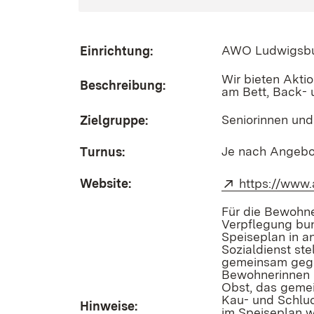
AWO Ludwigsbu
Einrichtung:
Wir bieten Akti
Beschreibung:
am Bett, Back-
Seniorinnen und
Zielgruppe:
Je nach Angebot 
Turnus:
Website:
Extern:
https://www
Für die Bewohne
Verpflegung bun
Speiseplan in a
Sozialdienst st
gemeinsam geges
Bewohnerinnen 
Obst, das geme
Kau- und Schlu
Hinweise:
im Speiseplan w