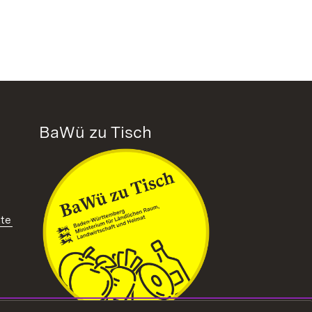
BaWü zu Tisch
tte
ffnet in neuem Fenster)