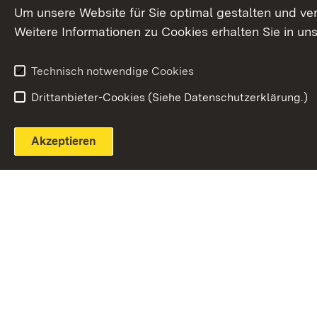
Extern:
(Öffnet in neuem Fenster)
LinkedIn
News
Um unsere Website für Sie optimal gestalten und ve
Weitere Informationen zu Cookies erhalten Sie in un
Widerruf
Technisch notwendige Cookies
Drittanbieter-Cookies (Siehe Datenschutzerklärung.)
Akzeptieren