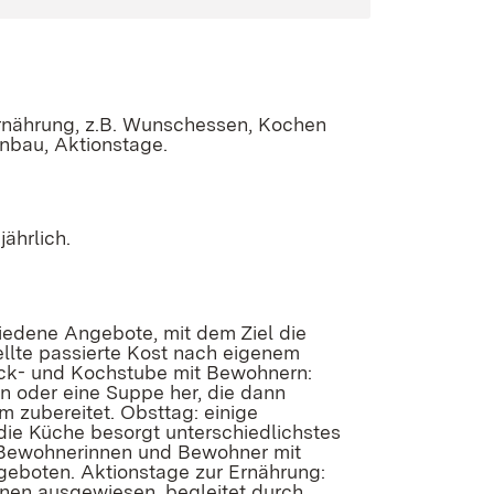
Ernährung, z.B. Wunschessen, Kochen
nbau, Aktionstage.
ährlich.
iedene Angebote, mit dem Ziel die
llte passierte Kost nach eigenem
Back- und Kochstube mit Bewohnern:
n oder eine Suppe her, die dann
 zubereitet. Obsttag: einige
ie Küche besorgt unterschiedlichstes
 Bewohnerinnen und Bewohner mit
eboten. Aktionstage zur Ernährung:
nen ausgewiesen, begleitet durch