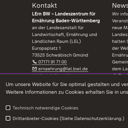
Kontakt
News
LErn BW – Landeszentrum für
Wir inf
Ernährung Baden-Württemberg
Veranst
an der Landesanstalt für
neue Ma
Landwirtschaft, Ernährung und
Landes
Ländlichen Raum (LEL)
halten 
Europaplatz 1
der Wel
73525 Schwäbisch Gmünd
Ernähr
Telefon:
(Öffnet in neuem Fenster)
07171 91 71 00
Gemein
E-Mail:
(Öffnet in neuem F
ernaehrung@lel.bwl.de
dem La
Exte
Kontaktformular
Zur
Extern:
(Öffnet in neuem Fenster)
LinkedIn
News
Um unsere Website für Sie optimal gestalten und ve
Weitere Informationen zu Cookies erhalten Sie in un
Widerruf
Technisch notwendige Cookies
Drittanbieter-Cookies (Siehe Datenschutzerklärung.)