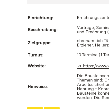
Ernährungszen
Einrichtung:
Vorträge, Semin
Beschreibung:
und Ernährung 
ehrenamtlich Tä
Zielgruppe:
Erzieher, Heiler
10 Termine (1 T
Turnus:
Website:
Extern:
https://www
Die Bausteinsch
Themen sind: Gr
Arbeitssicherhe
Hinweise:
Nahrung - Koord
Bausteine könne
werden. Die Sem