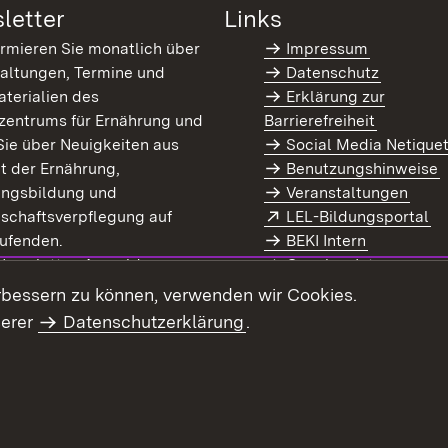
letter
Links
ormieren Sie monatlich über
Impressum
altungen, Termine und
Datenschutz
terialien des
Erklärung zur
zentrums für Ernährung und
Barrierefreiheit
Sie über Neuigkeiten aus
Social Media Netique
t der Ernährung,
Benutzungshinweise
ungsbildung und
Veranstaltungen
Extern:
(Ö
schaftsverpflegung auf
LEL-Bildungsportal
enster)
ufenden.
BEKI Intern
rn:
(Öffnet in neuem Fenster)
 Newsletter-Anmeldung
Coaches Intern
letter-Archiv
Intranet
rbessern zu können, verwenden wir Cookies.
serer
Datenschutzerklärung
.