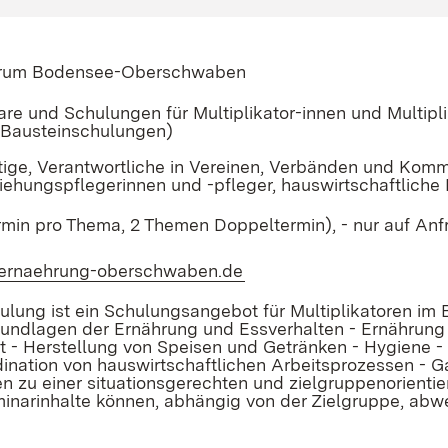
trum Bodensee-Oberschwaben
are und Schulungen für Multiplikator-innen und Multipl
(Bausteinschulungen)
tige, Verantwortliche in Vereinen, Verbänden und Komm
ziehungspflegerinnen und -pfleger, hauswirtschaftliche
ermin pro Thema, 2 Themen Doppeltermin), - nur auf Anf
.ernaehrung-oberschwaben.de
(Öffnet in neuem Fenster
ulung ist ein Schulungsangebot für Multiplikatoren im
undlagen der Ernährung und Essverhalten - Ernährung 
it - Herstellung von Speisen und Getränken - Hygiene -
ination von hauswirtschaftlichen Arbeitsprozessen - G
n zu einer situationsgerechten und zielgruppenorient
inarinhalte können, abhängig von der Zielgruppe, ab