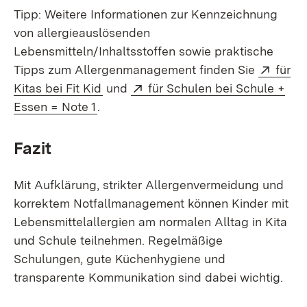
Tipp: Weitere Informationen zur Kennzeichnung
von allergieauslösenden
Lebensmitteln/Inhaltsstoffen sowie praktische
Exter
Tipps zum Allergenmanagement finden Sie
für
(Öffnet in neuem Fenster)
Extern:
Kitas bei Fit Kid
und
für Schulen bei Schule +
(Öffnet in neuem Fenster)
Essen = Note 1
.
Fazit
Mit Aufklärung, strikter Allergenvermeidung und
korrektem Notfallmanagement können Kinder mit
Lebensmittelallergien am normalen Alltag in Kita
und Schule teilnehmen. Regelmäßige
Schulungen, gute Küchenhygiene und
transparente Kommunikation sind dabei wichtig.