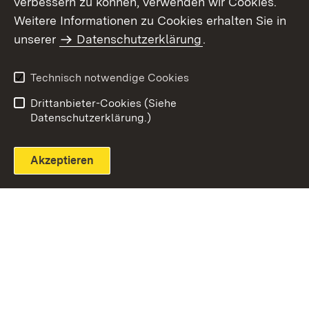
verbessern zu können, verwenden wir Cookies.
Themenübersicht
Weitere Informationen zu Cookies erhalten Sie in
unserer
Datenschutzerklärung
.
Technisch notwendige Cookies
Einloggen
Seite drucken
Drittanbieter-Cookies (Siehe
Datenschutzerklärung.)
Akzeptieren