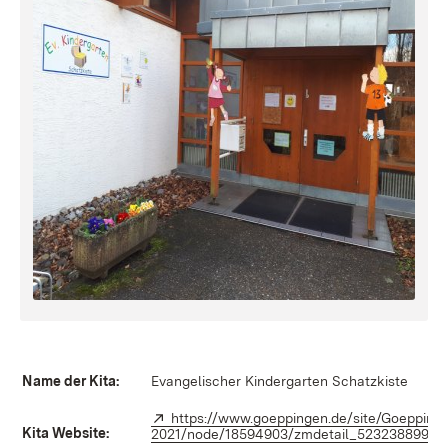
Name der Kita:
Evangelischer Kindergarten Schatzkiste
Extern:
https://www.goeppingen.de/site/Goeppinge
Kita Website:
2021/node/18594903/zmdetail_523238899321/