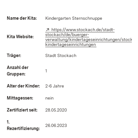
Name der Kita:
Kindergarten Sternschnuppe
Extern:
https://www.stockach.de/stadt-
stockach/de/buerger-
Kita Website:
verwaltung/kindertageseinrichtungen/stockac
kindertageseinrichtungen
(Öffnet in neuem Fen
Träger:
Stadt Stockach
Anzahl der
1
Gruppen:
Alter der Kinder:
2-6 Jahre
Mittagessen:
nein
Zertifiziert seit:
28.05.2020
1.
26.06.2023
Rezertifizierung: