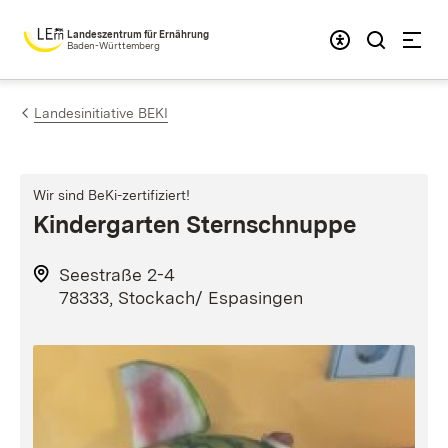
Zum Inhalt springen
Landeszentrum für Ernährung
Baden-Württemberg
Landesinitiative BEKI
Wir sind BeKi-zertifiziert!
Kindergarten Sternschnuppe
Seestraße 2-4
78333, Stockach/ Espasingen