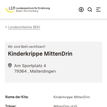
Zum Inhalt springen
Landeszentrum für Ernährung
Baden-Württemberg
Landesinitiative BEKI
Wir sind BeKi-zertifiziert!
Kinderkrippe MittenDrin
Am Sportplatz 4
79364 , Malterdingen
Name der Kita:
Kinderkrippe MittenDrin
Träger:
MittenDrin gUG