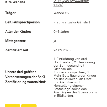
Extern:
https://www.wando-
Kita Website:
ev.de/
(Öffnet in neuem Fenster)
Träger:
Wando e.V.
BeKi-Ansprechperson:
Frau Franziska Gänshirt
Alter der Kinder:
0- 6 Jahre
Mittagessen:
ja
Zertifiziert seit:
24.03.2025
1. Einrichtung von drei
Hochbeeten; 2. Gewinnung
der Zahngesundheit
Ortenau als
Unsere drei größten
Kooperationspartner; 3.
Mehr Beteiligung der Kinder
Verbesserungen der BeKi-
bei der Auswahl an Obst
Zertifizierung waren/sind:
und Gemüse und
Herstellung eigener
Brotbelage sowie das
Aushängen des Speiseplans
in Bildkarten.