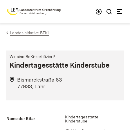
Zum Inhalt springen
Landeszentrum für Ernährung
Baden-Württemberg
Landesinitiative BEKI
Wir sind BeKi-zertifiziert!
Kindertagesstätte Kinderstube
Bismarckstraße 63
77933, Lahr
Kindertagesstätte
Name der Kita:
Kinderstube