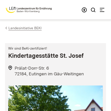
Zum Inhalt springen
Landeszentrum für Ernährung
Baden-Württemberg
Landesinitiative BEKI
Wir sind BeKi-zertifiziert!
Kindertagesstätte St. Josef
Prälat-Dorr-Str. 6
72184, Eutingen im Gäu-Weitingen