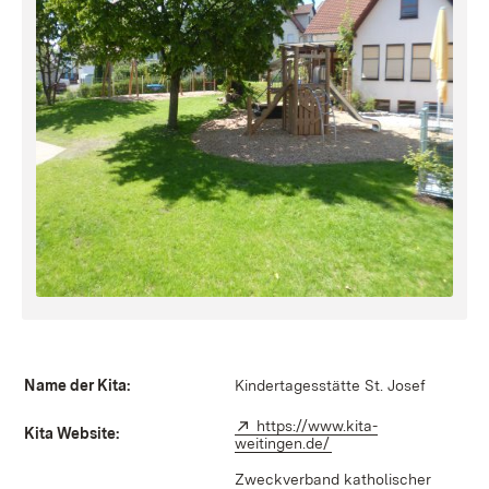
Name der Kita:
Kindertagesstätte St. Josef
Extern:
https://www.kita-
Kita Website:
weitingen.de/
(Öffnet in neuem Fens
Zweckverband katholischer