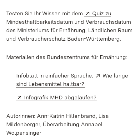
Extern:
Testen Sie Ihr Wissen mit dem
Quiz zu
(Öf
Mindesthaltbarkeitsdatum und Verbrauchsdatum
des Ministeriums für Ernährung, Ländlichen Raum
und Verbraucherschutz Baden-Württemberg.
Materialien des Bundeszentrums für Ernährung:
Extern:
Infoblatt in einfacher Sprache:
Wie lange
(Öffnet in neuem Fens
sind Lebensmittel haltbar?
Extern:
(Öffnet in neuem
Infografik MHD abgelaufen?
Autorinnen: Ann-Katrin Hillenbrand, Lisa
Mildenberger, Überarbeitung Annabel
Wolpensinger