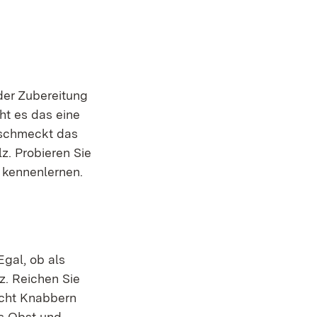
der Zubereitung
ht es das eine
 schmeckt das
z. Probieren Sie
 kennenlernen.
Egal, ob als
z. Reichen Sie
cht Knabbern
es Obst und