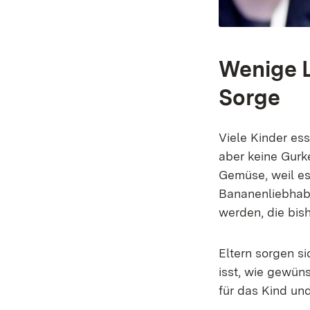
Wenige L
Sorge
Viele Kinder es
aber keine Gurke
Gemüse, weil es 
Bananenliebhab
werden, die bish
Eltern sorgen s
isst, wie gewün
für das Kind un