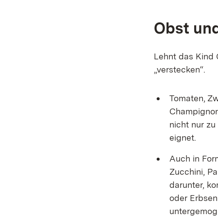
Obst und
Lehnt das Kind 
„verstecken“.
Tomaten, Zw
Champignons
nicht nur z
eignet.
Auch in For
Zucchini, Pa
darunter, k
oder Erbsen
untergemoge