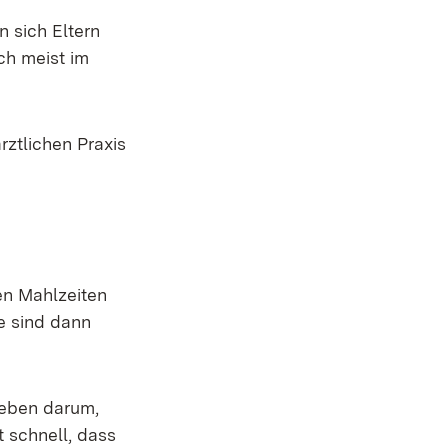
n sich Eltern
ch meist im
ztlichen Praxis
en Mahlzeiten
e sind dann
heben darum,
 schnell, dass