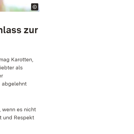
nlass zur
 mag Karotten,
iebter als
er
 abgelehnt
, wenn es nicht
gt und Respekt