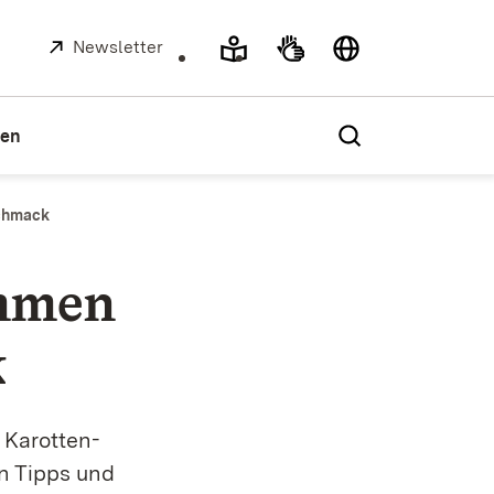
Extern:
Newsletter
(Öffnet in neuem Fenster)
ien
schmack
ommen
k
 Karotten-
en Tipps und