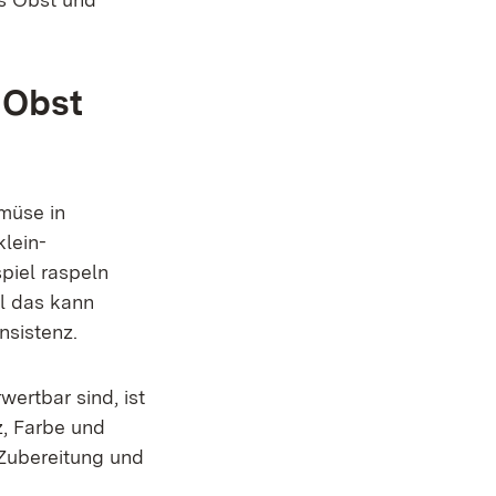
 Obst
müse in
lein-
piel raspeln
ll das kann
nsistenz.
wertbar sind, ist
z, Farbe und
 Zubereitung und