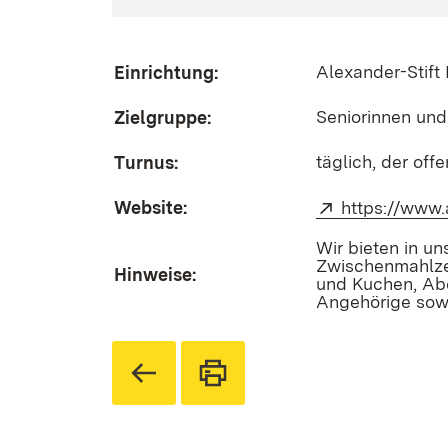
Alexander-Stif
Einrichtung:
Seniorinnen und
Zielgruppe:
täglich, der off
Turnus:
Website:
Extern:
https://www.
Wir bieten in u
Zwischenmahlze
Hinweise:
und Kuchen, Abe
Angehörige sow