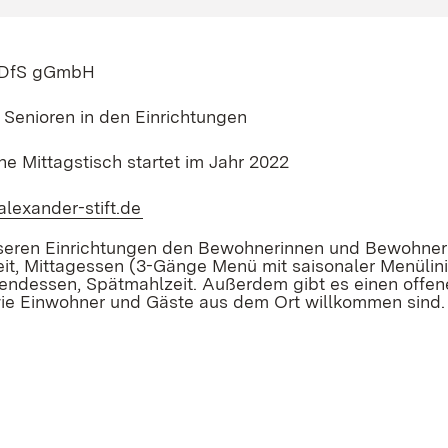
t DfS gGmbH
 Senioren in den Einrichtungen
ene Mittagstisch startet im Jahr 2022
alexander-stift.de
(Öffnet in neuem Fenster)
nseren Einrichtungen den Bewohnerinnen und Bewohnern 
it, Mittagessen (3-Gänge Menü mit saisonaler Menüli
ndessen, Spätmahlzeit. Außerdem gibt es einen offene
ie Einwohner und Gäste aus dem Ort willkommen sind.