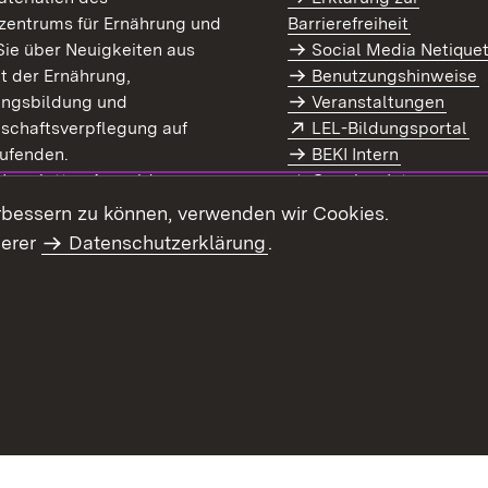
zentrums für Ernährung und
Barrierefreiheit
Sie über Neuigkeiten aus
Social Media Netique
t der Ernährung,
Benutzungshinweise
ungsbildung und
Veranstaltungen
Extern:
(Ö
schaftsverpflegung auf
LEL-Bildungsportal
enster)
ufenden.
BEKI Intern
rn:
(Öffnet in neuem Fenster)
 Newsletter-Anmeldung
Coaches Intern
letter-Archiv
Intranet
rbessern zu können, verwenden wir Cookies.
serer
Datenschutzerklärung
.