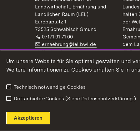
Landwirtschaft, Ernährung und
Landes
Ländlichen Raum (LEL)
halten 
Europaplatz 1
der Wel
73525 Schwäbisch Gmünd
Ernähr
Telefon:
(Öffnet in neuem Fenster)
07171 91 71 00
Gemein
E-Mail:
(Öffnet in neuem F
ernaehrung@lel.bwl.de
dem La
Exte
Kontaktformular
Zur
Extern:
(Öffnet in neuem Fenster)
LinkedIn
News
Um unsere Website für Sie optimal gestalten und ve
Weitere Informationen zu Cookies erhalten Sie in un
Widerruf
Technisch notwendige Cookies
Drittanbieter-Cookies (Siehe Datenschutzerklärung.)
Akzeptieren