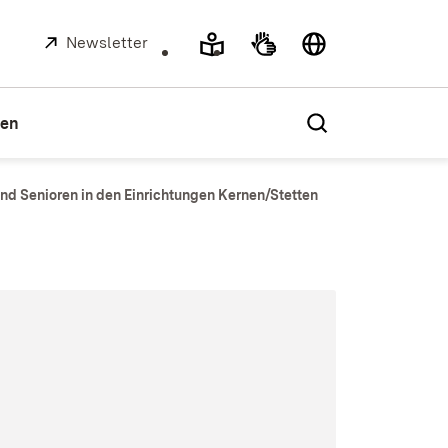
Extern:
Newsletter
(Öffnet in neuem Fenster)
ien
und Senioren in den Einrichtungen Kernen/Stetten