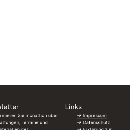
letter
Links
ormieren Sie monatlich über
Impressum
altungen, Termine und
Datenschutz
terialien des
Erklärung zur