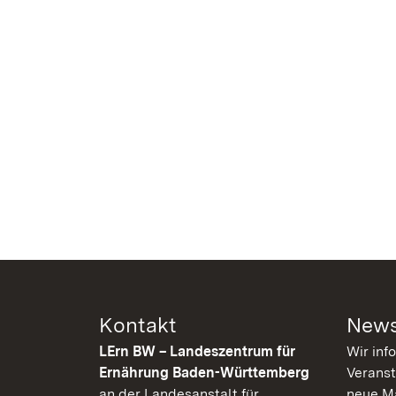
Kontakt
News
LErn BW – Landeszentrum für
Wir inf
Ernährung Baden-Württemberg
Veranst
an der Landesanstalt für
neue Ma