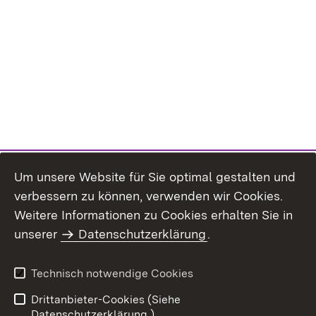
Um unsere Website für Sie optimal gestalten und
verbessern zu können, verwenden wir Cookies.
Themenübersicht
Weitere Informationen zu Cookies erhalten Sie in
unserer
Datenschutzerklärung
.
Technisch notwendige Cookies
Einloggen
Seite drucken
Drittanbieter-Cookies (Siehe
Datenschutzerklärung.)