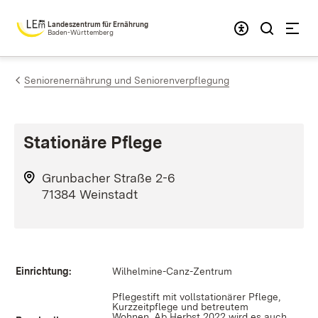
Zum Inhalt springen
Landeszentrum für Ernährung
Baden-Württemberg
Seniorenernährung und Seniorenverpflegung
Stationäre Pflege
Grunbacher Straße 2-6
71384 Weinstadt
Einrichtung:
Wilhelmine-Canz-Zentrum
Pflegestift mit vollstationärer Pflege,
Kurzzeitpflege und betreutem
Wohnen. Ab Herbst 2022 wird es auch