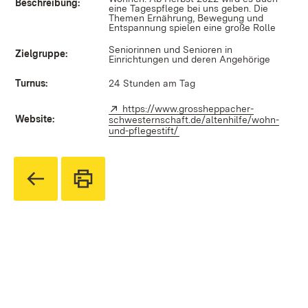
Beschreibung:
eine Tagespflege bei uns geben. Die
Themen Ernährung, Bewegung und
Entspannung spielen eine große Rolle
Seniorinnen und Senioren in
Zielgruppe:
Einrichtungen und deren Angehörige
Turnus:
24 Stunden am Tag
Extern:
https://www.grossheppacher-
Website:
schwesternschaft.de/altenhilfe/wohn-
und-pflegestift/
(Öffnet in neuem Fenster)