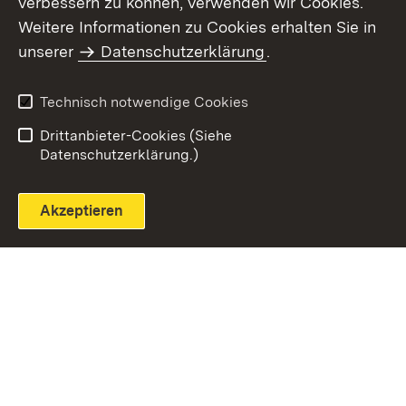
verbessern zu können, verwenden wir Cookies.
Themenübersicht
Weitere Informationen zu Cookies erhalten Sie in
unserer
Datenschutzerklärung
.
Technisch notwendige Cookies
Einloggen
Seite drucken
Drittanbieter-Cookies (Siehe
Datenschutzerklärung.)
Akzeptieren