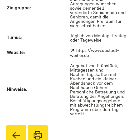
Anregungen wünschen
Zielgruppe:
sowie dementiell
veränderte Seniorinnen und
Senioren, damit die
Angehörigen Freiraum für
sich selbst haben
Täglich von Montag -Freitag
Turnus:
oder Tageweise
Extern:
https://www.ubstadt-
Website:
weiher.de
(Öffnet in neuem Fenster
Angebot von Frühstück,
Mittagessen und
Nachmittagskaffee mit
Kuchen und ein kleiner
Abendsnack vor dem
Nachhause Gehen.
Hinweise:
Persönliche Betreuung und
Beratung der Angehörigen.
Beschäftigungsangebote
mit abwechslungsreichem
Programm über den Tag
verteilt.