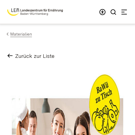
Zum Inhalt springen
Landeszentrum für Ernährung
Baden-Württemberg
Materialien
Zurück zur Liste