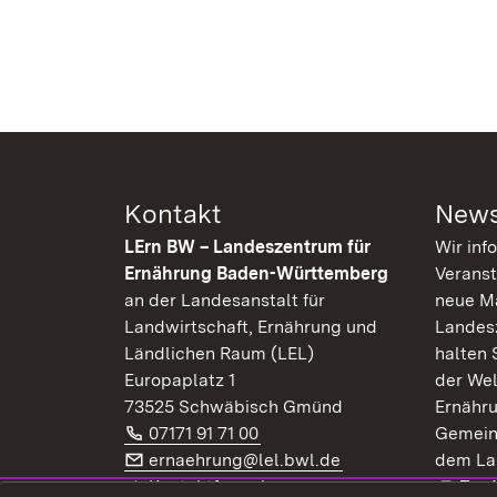
Kontakt
News
LErn BW – Landeszentrum für
Wir inf
Ernährung Baden-Württemberg
Veranst
an der Landesanstalt für
neue Ma
Landwirtschaft, Ernährung und
Landes
Ländlichen Raum (LEL)
halten 
Europaplatz 1
der Wel
73525 Schwäbisch Gmünd
Ernähr
Telefon:
(Öffnet in neuem Fenster)
07171 91 71 00
Gemein
E-Mail:
(Öffnet in neuem F
ernaehrung@lel.bwl.de
dem La
Exte
Kontaktformular
Zur