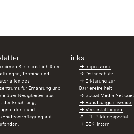
letter
Links
ormieren Sie monatlich über
Impressum
altungen, Termine und
Datenschutz
terialien des
Erklärung zur
zentrums für Ernährung und
Barrierefreiheit
Sie über Neuigkeiten aus
Social Media Netique
t der Ernährung,
Benutzungshinweise
ungsbildung und
Veranstaltungen
Extern:
(Ö
schaftsverpflegung auf
LEL-Bildungsportal
enster)
ufenden.
BEKI Intern
rn:
(Öffnet in neuem Fenster)
 Newsletter-Anmeldung
Coaches Intern