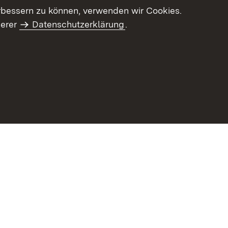
letter-Archiv
Intranet
rbessern zu können, verwenden wir Cookies.
serer
Datenschutzerklärung
.