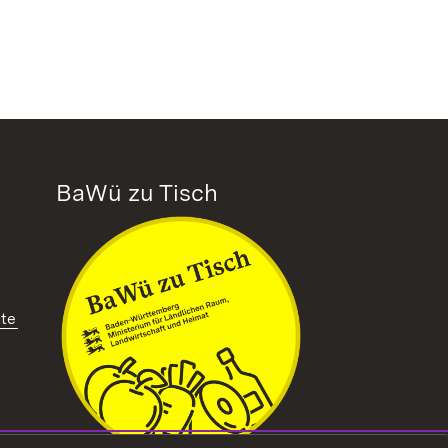
BaWü zu Tisch
tte
ffnet in neuem Fenster)