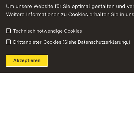
Extern:
(Öffnet in neuem Fenster)
LinkedIn
News
Um unsere Website für Sie optimal gestalten und ve
Weitere Informationen zu Cookies erhalten Sie in un
Widerruf
Technisch notwendige Cookies
Drittanbieter-Cookies (Siehe Datenschutzerklärung.)
Akzeptieren