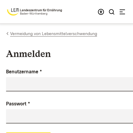
Zum Inhalt springen
Landeszentrum für Ernährung
Baden-Württemberg
Vermeidung von Lebensmittelverschwendung
Anmelden
Benutzername
*
Passwort
*