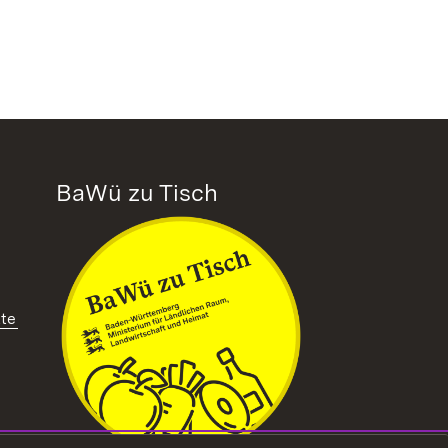
BaWü zu Tisch
tte
ffnet in neuem Fenster)