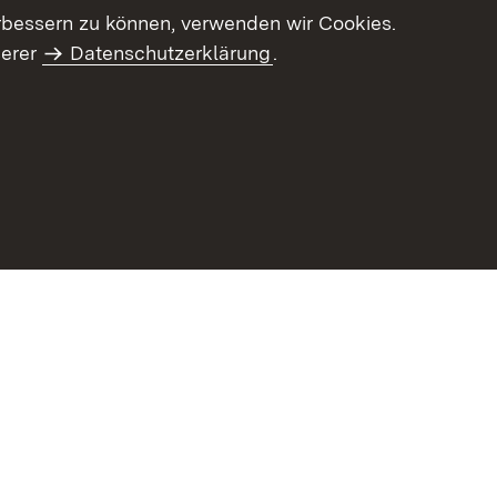
letter-Archiv
Intranet
rbessern zu können, verwenden wir Cookies.
serer
Datenschutzerklärung
.