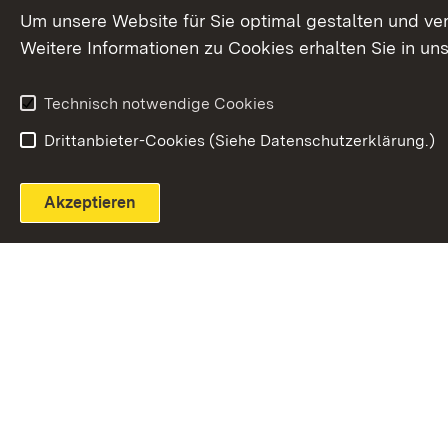
Extern:
(Öffnet in neuem Fenster)
LinkedIn
News
Um unsere Website für Sie optimal gestalten und ve
Weitere Informationen zu Cookies erhalten Sie in un
Widerruf
Technisch notwendige Cookies
Drittanbieter-Cookies (Siehe Datenschutzerklärung.)
Akzeptieren