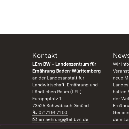
Kontakt
News
LErn BW – Landeszentrum für
Wir inf
Ernährung Baden-Württemberg
Veranst
an der Landesanstalt für
neue Ma
Landwirtschaft, Ernährung und
Landes
Ländlichen Raum (LEL)
halten 
Europaplatz 1
der Wel
73525 Schwäbisch Gmünd
Ernähr
Telefon:
(Öffnet in neuem Fenster)
07171 91 71 00
Gemein
E-Mail:
(Öffnet in neuem F
ernaehrung@lel.bwl.de
dem La
Exte
Kontaktformular
Zur