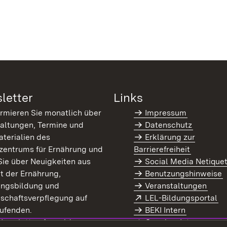
letter
Links
ormieren Sie monatlich über
Impressum
altungen, Termine und
Datenschutz
terialien des
Erklärung zur
zentrums für Ernährung und
Barrierefreiheit
Sie über Neuigkeiten aus
Social Media Netique
t der Ernährung,
Benutzungshinweise
ungsbildung und
Veranstaltungen
Extern:
(Ö
schaftsverpflegung auf
LEL-Bildungsportal
enster)
ufenden.
BEKI Intern
rn:
(Öffnet in neuem Fenster)
 Newsletter-Anmeldung
Coaches Intern