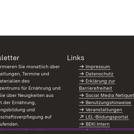
letter
Links
ormieren Sie monatlich über
Impressum
altungen, Termine und
Datenschutz
terialien des
Erklärung zur
zentrums für Ernährung und
Barrierefreiheit
Sie über Neuigkeiten aus
Social Media Netique
t der Ernährung,
Benutzungshinweise
ungsbildung und
Veranstaltungen
Extern:
(Ö
schaftsverpflegung auf
LEL-Bildungsportal
enster)
ufenden.
BEKI Intern
rn:
(Öffnet in neuem Fenster)
 Newsletter-Anmeldung
Coaches Intern