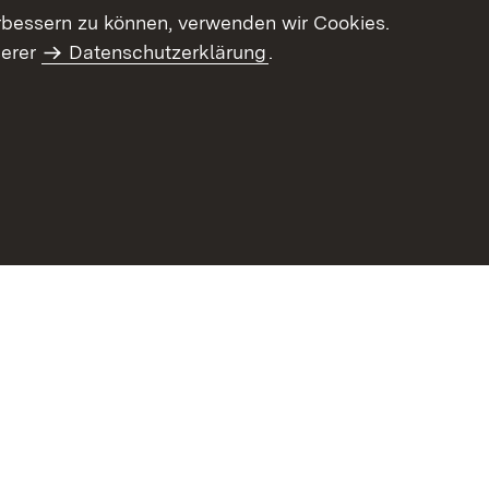
letter-Archiv
Intranet
rbessern zu können, verwenden wir Cookies.
serer
Datenschutzerklärung
.