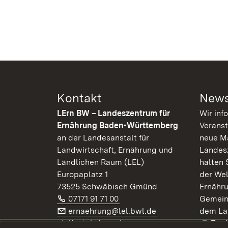
Kontakt
News
LErn BW – Landeszentrum für
Wir inf
Ernährung Baden-Württemberg
Veranst
an der Landesanstalt für
neue Ma
Landwirtschaft, Ernährung und
Landes
Ländlichen Raum (LEL)
halten 
Europaplatz 1
der Wel
73525 Schwäbisch Gmünd
Ernähr
Telefon:
(Öffnet in neuem Fenster)
07171 91 71 00
Gemein
E-Mail:
(Öffnet in neuem F
ernaehrung@lel.bwl.de
dem La
Exte
Kontaktformular
Zur