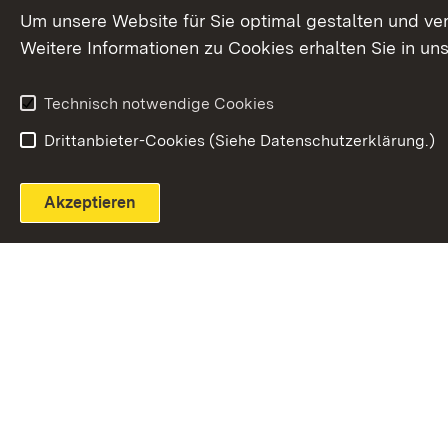
Extern:
(Öffnet in neuem Fenster)
LinkedIn
News
Um unsere Website für Sie optimal gestalten und ve
Weitere Informationen zu Cookies erhalten Sie in un
Widerruf
Technisch notwendige Cookies
Drittanbieter-Cookies (Siehe Datenschutzerklärung.)
Akzeptieren