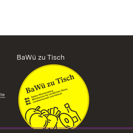
BaWü zu Tisch
tte
ffnet in neuem Fenster)