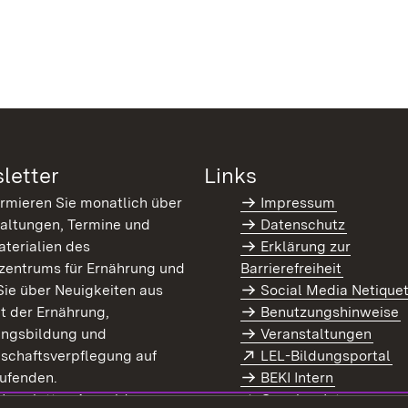
letter
Links
ormieren Sie monatlich über
Impressum
altungen, Termine und
Datenschutz
terialien des
Erklärung zur
zentrums für Ernährung und
Barrierefreiheit
Sie über Neuigkeiten aus
Social Media Netique
t der Ernährung,
Benutzungshinweise
ungsbildung und
Veranstaltungen
Extern:
(Ö
schaftsverpflegung auf
LEL-Bildungsportal
enster)
ufenden.
BEKI Intern
rn:
(Öffnet in neuem Fenster)
 Newsletter-Anmeldung
Coaches Intern