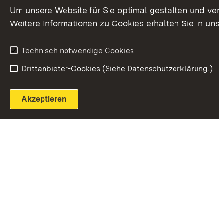
Extern:
(Öffnet in neuem Fenster)
LinkedIn
News
Um unsere Website für Sie optimal gestalten und ve
Weitere Informationen zu Cookies erhalten Sie in un
Widerruf
Technisch notwendige Cookies
Drittanbieter-Cookies (Siehe Datenschutzerklärung.)
Akzeptieren