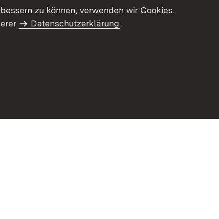
letter-Archiv
Intranet
rbessern zu können, verwenden wir Cookies.
serer
Datenschutzerklärung
.