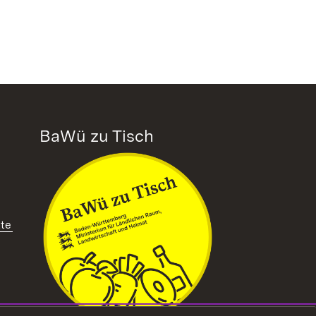
BaWü zu Tisch
tte
ffnet in neuem Fenster)