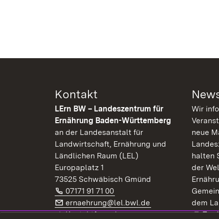
Kontakt
News
LErn BW – Landeszentrum für
Wir inf
Ernährung Baden-Württemberg
Veranst
an der Landesanstalt für
neue Ma
Landwirtschaft, Ernährung und
Landes
Ländlichen Raum (LEL)
halten 
Europaplatz 1
der Wel
73525 Schwäbisch Gmünd
Ernähr
Telefon:
(Öffnet in neuem Fenster)
07171 91 71 00
Gemein
E-Mail:
(Öffnet in neuem F
ernaehrung@lel.bwl.de
dem La
Exte
Kontaktformular
Zur