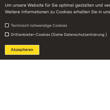
Extern:
(Öffnet in neuem Fenster)
LinkedIn
News
Um unsere Website für Sie optimal gestalten und ve
Weitere Informationen zu Cookies erhalten Sie in un
Widerruf
Technisch notwendige Cookies
Drittanbieter-Cookies (Siehe Datenschutzerklärung.)
Akzeptieren