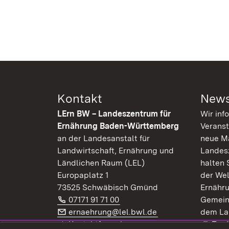
Kontakt
News
LErn BW – Landeszentrum für
Wir inf
Ernährung Baden-Württemberg
Veranst
an der Landesanstalt für
neue Ma
Landwirtschaft, Ernährung und
Landes
Ländlichen Raum (LEL)
halten 
Europaplatz 1
der Wel
73525 Schwäbisch Gmünd
Ernähr
Telefon:
(Öffnet in neuem Fenster)
07171 91 71 00
Gemein
E-Mail:
(Öffnet in neuem F
ernaehrung@lel.bwl.de
dem La
Exte
Kontaktformular
Zur