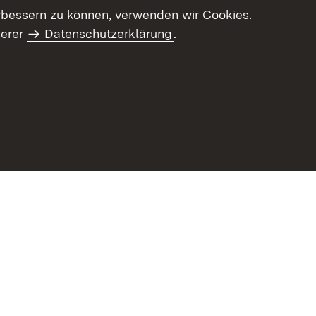
letter-Archiv
Intranet
rbessern zu können, verwenden wir Cookies.
serer
Datenschutzerklärung
.