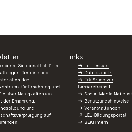
letter
Links
ormieren Sie monatlich über
Impressum
altungen, Termine und
Datenschutz
terialien des
Erklärung zur
zentrums für Ernährung und
Barrierefreiheit
Sie über Neuigkeiten aus
Social Media Netique
t der Ernährung,
Benutzungshinweise
ungsbildung und
Veranstaltungen
Extern:
(Ö
schaftsverpflegung auf
LEL-Bildungsportal
enster)
ufenden.
BEKI Intern
rn:
(Öffnet in neuem Fenster)
 Newsletter-Anmeldung
Coaches Intern