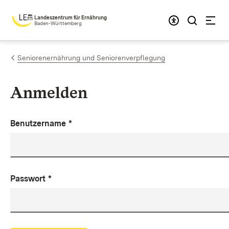
Zum Inhalt springen
Landeszentrum für Ernährung
Baden-Württemberg
Seniorenernährung und Seniorenverpflegung
Anmelden
Benutzername
*
Passwort
*