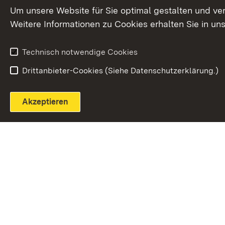
Extern:
(Öffnet in neuem Fenster)
LinkedIn
News
Um unsere Website für Sie optimal gestalten und ve
Weitere Informationen zu Cookies erhalten Sie in un
Widerruf
Technisch notwendige Cookies
Drittanbieter-Cookies (Siehe Datenschutzerklärung.)
Akzeptieren