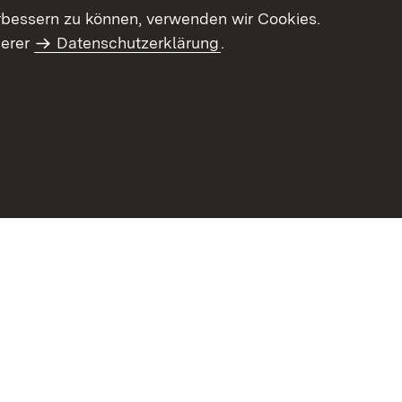
letter-Archiv
Intranet
rbessern zu können, verwenden wir Cookies.
serer
Datenschutzerklärung
.