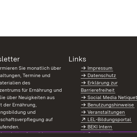
letter
Links
ormieren Sie monatlich über
Impressum
altungen, Termine und
Datenschutz
terialien des
Erklärung zur
zentrums für Ernährung und
Barrierefreiheit
Sie über Neuigkeiten aus
Social Media Netique
t der Ernährung,
Benutzungshinweise
ungsbildung und
Veranstaltungen
Extern:
(Ö
schaftsverpflegung auf
LEL-Bildungsportal
enster)
ufenden.
BEKI Intern
rn:
(Öffnet in neuem Fenster)
 Newsletter-Anmeldung
Coaches Intern