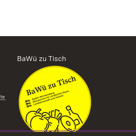
BaWü zu Tisch
tte
ffnet in neuem Fenster)