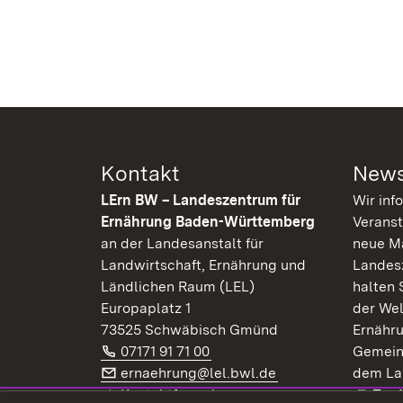
Kontakt
News
LErn BW – Landeszentrum für
Wir inf
Ernährung Baden-Württemberg
Veranst
an der Landesanstalt für
neue Ma
Landwirtschaft, Ernährung und
Landes
Ländlichen Raum (LEL)
halten 
Europaplatz 1
der Wel
73525 Schwäbisch Gmünd
Ernähr
Telefon:
(Öffnet in neuem Fenster)
07171 91 71 00
Gemein
E-Mail:
(Öffnet in neuem F
ernaehrung@lel.bwl.de
dem La
Exte
Kontaktformular
Zur