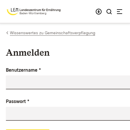
Zum Inhalt springen
Landeszentrum für Ernährung
Baden-Württemberg
Wissenswertes zu Gemeinschaftsverpflegung
Anmelden
Benutzername
*
Passwort
*