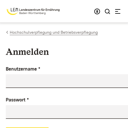
Zum Inhalt springen
Landeszentrum für Ernährung
Baden-Württemberg
Hochschulverpflegung und Betriebsverpflegung
Anmelden
Benutzername
*
Passwort
*