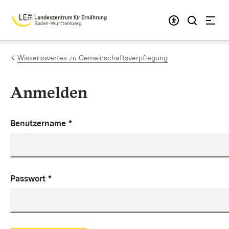
Zum Inhalt springen
Landeszentrum für Ernährung
Baden-Württemberg
Wissenswertes zu Gemeinschaftsverpflegung
Anmelden
Benutzername
*
Passwort
*