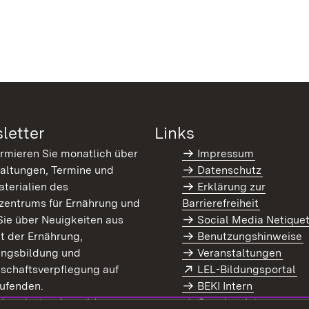
letter
Links
ormieren Sie monatlich über
Impressum
altungen, Termine und
Datenschutz
terialien des
Erklärung zur
zentrums für Ernährung und
Barrierefreiheit
Sie über Neuigkeiten aus
Social Media Netique
t der Ernährung,
Benutzungshinweise
ungsbildung und
Veranstaltungen
Extern:
(Ö
schaftsverpflegung auf
LEL-Bildungsportal
enster)
ufenden.
BEKI Intern
rn:
(Öffnet in neuem Fenster)
 Newsletter-Anmeldung
Coaches Intern