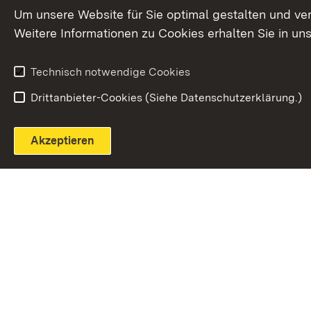
Extern:
(Öffnet in neuem Fenster)
LinkedIn
News
Um unsere Website für Sie optimal gestalten und ve
Weitere Informationen zu Cookies erhalten Sie in un
Widerruf
Technisch notwendige Cookies
Drittanbieter-Cookies (Siehe Datenschutzerklärung.)
Akzeptieren