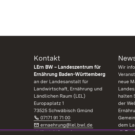
Kontakt
News
LErn BW – Landeszentrum für
Wir inf
Ernährung Baden-Württemberg
Veranst
an der Landesanstalt für
neue Ma
Landwirtschaft, Ernährung und
Landes
Ländlichen Raum (LEL)
halten 
Europaplatz 1
der Wel
73525 Schwäbisch Gmünd
Ernähr
Telefon:
(Öffnet in neuem Fenster)
07171 91 71 00
Gemein
E-Mail:
(Öffnet in neuem F
ernaehrung@lel.bwl.de
dem La
Exte
Kontaktformular
Zur