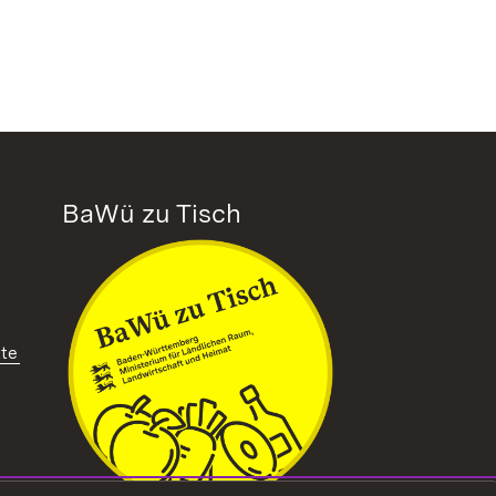
BaWü zu Tisch
tte
ffnet in neuem Fenster)