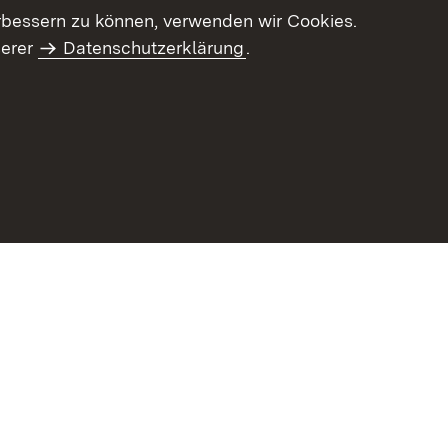
letter-Archiv
Intranet
rbessern zu können, verwenden wir Cookies.
serer
Datenschutzerklärung
.