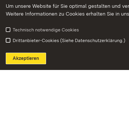
Extern:
(Öffnet in neuem Fenster)
LinkedIn
News
Um unsere Website für Sie optimal gestalten und ve
Weitere Informationen zu Cookies erhalten Sie in un
Widerruf
Technisch notwendige Cookies
Drittanbieter-Cookies (Siehe Datenschutzerklärung.)
Akzeptieren