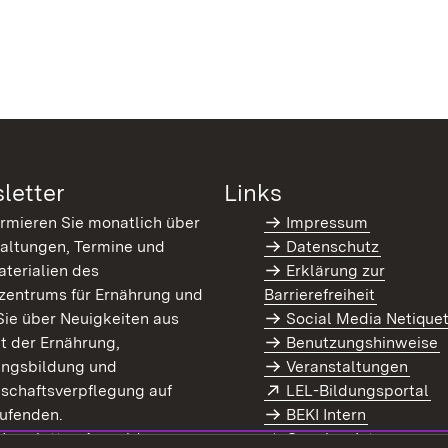
letter
Links
ormieren Sie monatlich über
Impressum
altungen, Termine und
Datenschutz
terialien des
Erklärung zur
zentrums für Ernährung und
Barrierefreiheit
Sie über Neuigkeiten aus
Social Media Netique
t der Ernährung,
Benutzungshinweise
ungsbildung und
Veranstaltungen
Extern:
(Ö
schaftsverpflegung auf
LEL-Bildungsportal
enster)
ufenden.
BEKI Intern
rn:
(Öffnet in neuem Fenster)
 Newsletter-Anmeldung
Coaches Intern