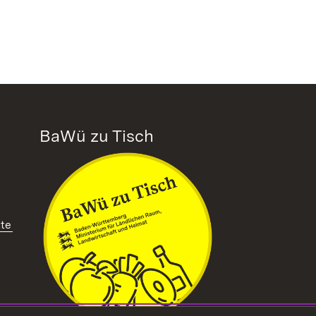
BaWü zu Tisch
tte
ffnet in neuem Fenster)