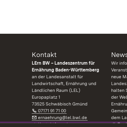
Kontakt
News
LErn BW – Landeszentrum für
Wir inf
Ernährung Baden-Württemberg
Veranst
an der Landesanstalt für
neue Ma
Landwirtschaft, Ernährung und
Landes
Ländlichen Raum (LEL)
halten 
Europaplatz 1
der Wel
73525 Schwäbisch Gmünd
Ernähr
Telefon:
(Öffnet in neuem Fenster)
07171 91 71 00
Gemein
E-Mail:
(Öffnet in neuem F
ernaehrung@lel.bwl.de
dem La
Exte
Kontaktformular
Zur