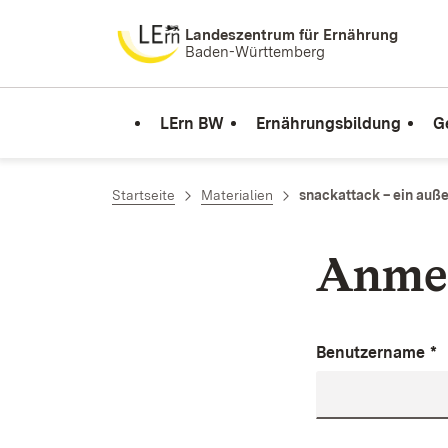
Zum Inhalt springen
Landeszentrum für Ernährung
Baden-Württemberg
LErn BW
Ernährungsbildung
G
Startseite
Materialien
snackattack – ein auß
Anme
Benutzername
*