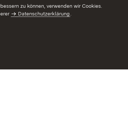
letter-Archiv
Intranet
rbessern zu können, verwenden wir Cookies.
serer
Datenschutzerklärung
.