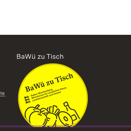
BaWü zu Tisch
tte
ffnet in neuem Fenster)