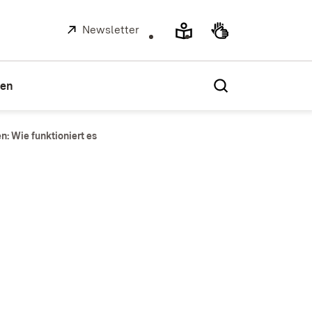
Extern:
Newsletter
(Öffnet in neuem Fenster)
ien
: Wie funktioniert es