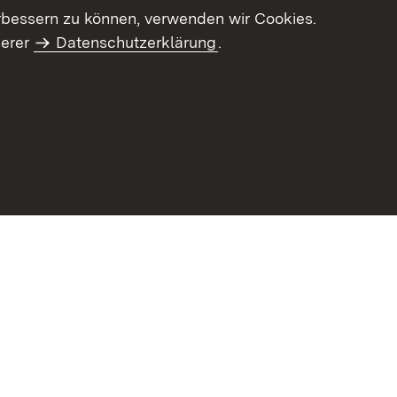
letter-Archiv
Intranet
rbessern zu können, verwenden wir Cookies.
serer
Datenschutzerklärung
.