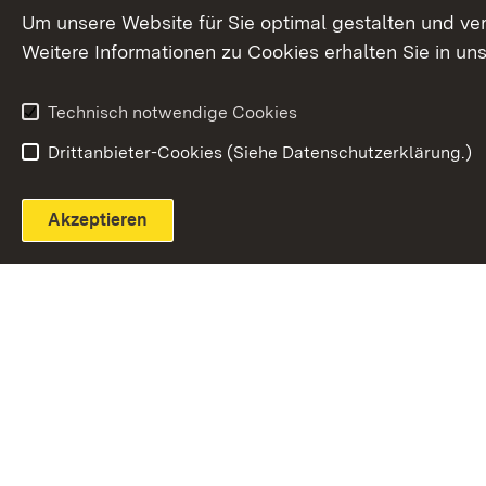
Extern:
(Öffnet in neuem Fenster)
LinkedIn
News
Um unsere Website für Sie optimal gestalten und ve
Weitere Informationen zu Cookies erhalten Sie in un
Widerruf
Technisch notwendige Cookies
Drittanbieter-Cookies (Siehe Datenschutzerklärung.)
Akzeptieren