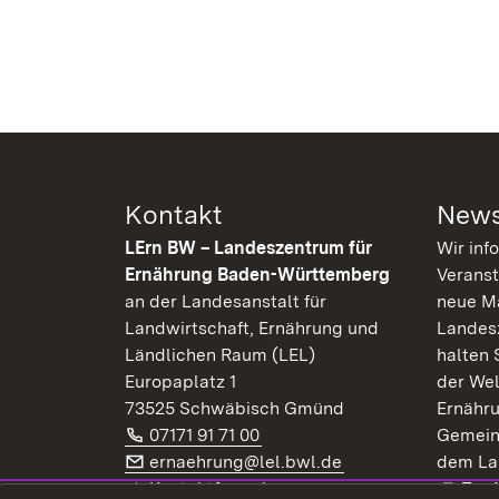
Kontakt
News
LErn BW – Landeszentrum für
Wir inf
Ernährung Baden-Württemberg
Veranst
an der Landesanstalt für
neue Ma
Landwirtschaft, Ernährung und
Landes
Ländlichen Raum (LEL)
halten 
Europaplatz 1
der Wel
73525 Schwäbisch Gmünd
Ernähr
Telefon:
(Öffnet in neuem Fenster)
07171 91 71 00
Gemein
E-Mail:
(Öffnet in neuem F
ernaehrung@lel.bwl.de
dem La
Exte
Kontaktformular
Zur