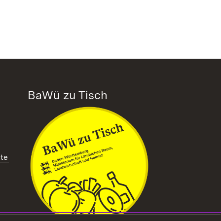
BaWü zu Tisch
tte
ffnet in neuem Fenster)