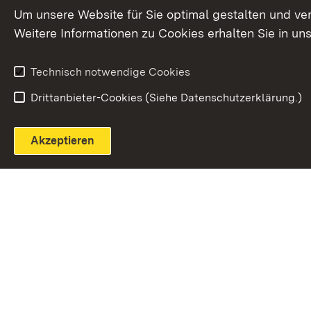
Extern:
(Öffnet in neuem Fenster)
LinkedIn
News
Um unsere Website für Sie optimal gestalten und ve
Weitere Informationen zu Cookies erhalten Sie in un
Widerruf
Technisch notwendige Cookies
Drittanbieter-Cookies (Siehe Datenschutzerklärung.)
Akzeptieren