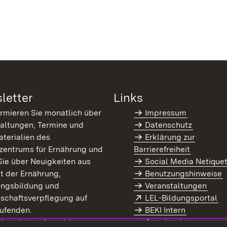
letter
Links
ormieren Sie monatlich über
Impressum
altungen, Termine und
Datenschutz
terialien des
Erklärung zur
zentrums für Ernährung und
Barrierefreiheit
Sie über Neuigkeiten aus
Social Media Netique
t der Ernährung,
Benutzungshinweise
ungsbildung und
Veranstaltungen
Extern:
(Ö
schaftsverpflegung auf
LEL-Bildungsportal
enster)
ufenden.
BEKI Intern
rn:
(Öffnet in neuem Fenster)
 Newsletter-Anmeldung
Coaches Intern