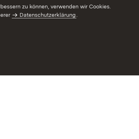
letter-Archiv
Intranet
rbessern zu können, verwenden wir Cookies.
serer
Datenschutzerklärung
.