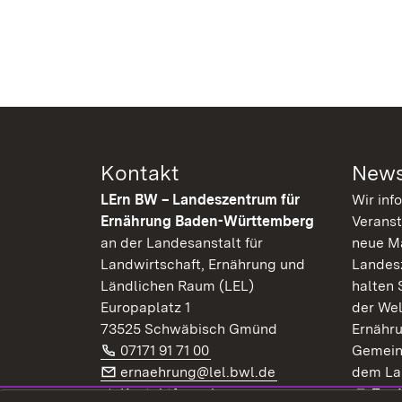
Kontakt
News
LErn BW – Landeszentrum für
Wir inf
Ernährung Baden-Württemberg
Veranst
an der Landesanstalt für
neue Ma
Landwirtschaft, Ernährung und
Landes
Ländlichen Raum (LEL)
halten 
Europaplatz 1
der Wel
73525 Schwäbisch Gmünd
Ernähr
Telefon:
(Öffnet in neuem Fenster)
07171 91 71 00
Gemein
E-Mail:
(Öffnet in neuem F
ernaehrung@lel.bwl.de
dem La
Exte
Kontaktformular
Zur