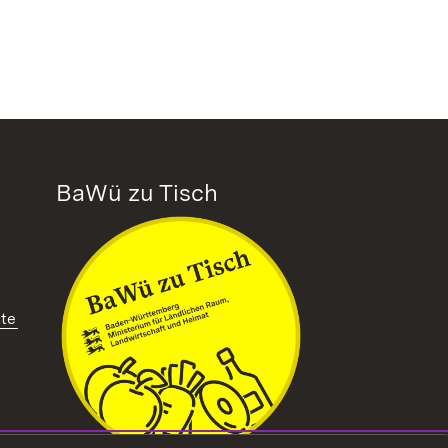
BaWü zu Tisch
tte
ffnet in neuem Fenster)