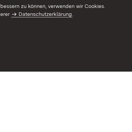
letter-Archiv
Intranet
rbessern zu können, verwenden wir Cookies.
serer
Datenschutzerklärung
.