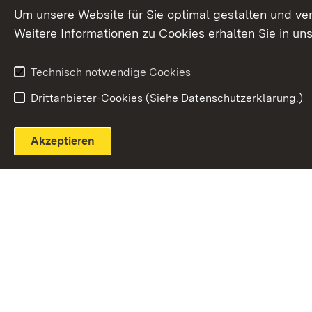
Extern:
(Öffnet in neuem Fenster)
LinkedIn
News
Um unsere Website für Sie optimal gestalten und ve
Weitere Informationen zu Cookies erhalten Sie in un
Widerruf
Technisch notwendige Cookies
Drittanbieter-Cookies (Siehe Datenschutzerklärung.)
Akzeptieren