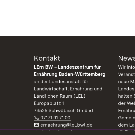
Kontakt
News
LErn BW – Landeszentrum für
Wir inf
Ernährung Baden-Württemberg
Veranst
an der Landesanstalt für
neue Ma
Landwirtschaft, Ernährung und
Landes
Ländlichen Raum (LEL)
halten 
Europaplatz 1
der Wel
73525 Schwäbisch Gmünd
Ernähr
Telefon:
(Öffnet in neuem Fenster)
07171 91 71 00
Gemein
E-Mail:
(Öffnet in neuem F
ernaehrung@lel.bwl.de
dem La
Exte
Kontaktformular
Zur