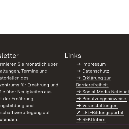
letter
Links
ormieren Sie monatlich über
Impressum
altungen, Termine und
Datenschutz
terialien des
Erklärung zur
zentrums für Ernährung und
Barrierefreiheit
Sie über Neuigkeiten aus
Social Media Netique
t der Ernährung,
Benutzungshinweise
ungsbildung und
Veranstaltungen
Extern:
(Ö
schaftsverpflegung auf
LEL-Bildungsportal
enster)
ufenden.
BEKI Intern
rn:
(Öffnet in neuem Fenster)
 Newsletter-Anmeldung
Coaches Intern