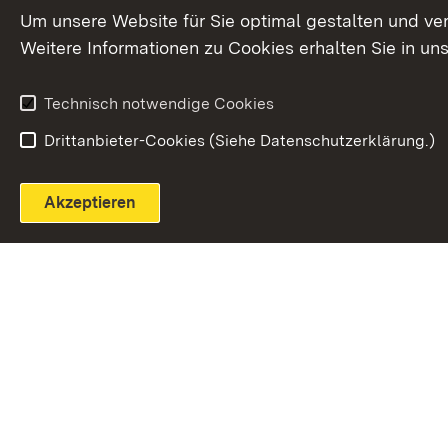
Extern:
(Öffnet in neuem Fenster)
LinkedIn
News
Um unsere Website für Sie optimal gestalten und ve
Weitere Informationen zu Cookies erhalten Sie in un
Widerruf
Technisch notwendige Cookies
Drittanbieter-Cookies (Siehe Datenschutzerklärung.)
Akzeptieren