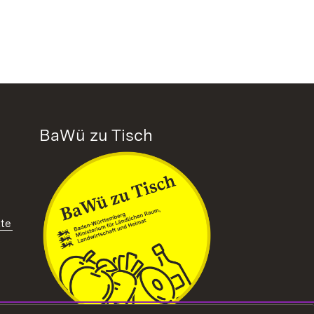
BaWü zu Tisch
tte
ffnet in neuem Fenster)