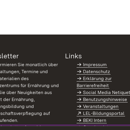
letter
Links
ormieren Sie monatlich über
Impressum
altungen, Termine und
Datenschutz
terialien des
Erklärung zur
zentrums für Ernährung und
Barrierefreiheit
Sie über Neuigkeiten aus
Social Media Netique
t der Ernährung,
Benutzungshinweise
ungsbildung und
Veranstaltungen
Extern:
(Ö
schaftsverpflegung auf
LEL-Bildungsportal
enster)
ufenden.
BEKI Intern
rn:
(Öffnet in neuem Fenster)
 Newsletter-Anmeldung
Coaches Intern