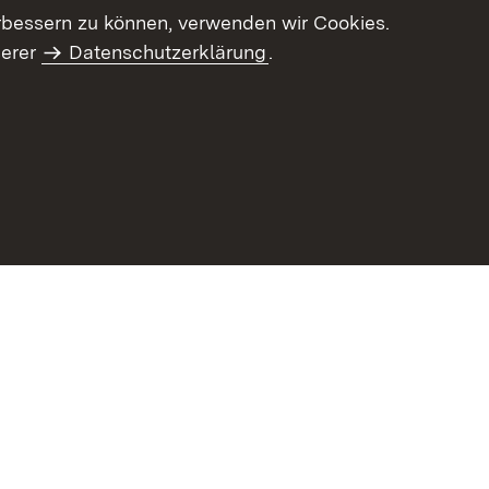
letter-Archiv
Intranet
rbessern zu können, verwenden wir Cookies.
serer
Datenschutzerklärung
.