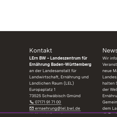
Kontakt
News
LErn BW – Landeszentrum für
Wir inf
Ernährung Baden-Württemberg
Veranst
an der Landesanstalt für
neue Ma
Landwirtschaft, Ernährung und
Landes
Ländlichen Raum (LEL)
halten 
Europaplatz 1
der Wel
73525 Schwäbisch Gmünd
Ernähr
Telefon:
(Öffnet in neuem Fenster)
07171 91 71 00
Gemein
E-Mail:
(Öffnet in neuem F
ernaehrung@lel.bwl.de
dem La
Exte
Kontaktformular
Zur