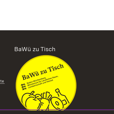
BaWü zu Tisch
tte
ffnet in neuem Fenster)