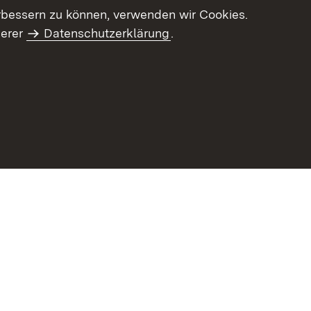
letter-Archiv
Intranet
rbessern zu können, verwenden wir Cookies.
serer
Datenschutzerklärung
.