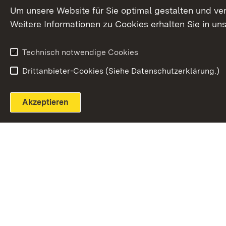
Extern:
(Öffnet in neuem Fenster)
LinkedIn
News
Um unsere Website für Sie optimal gestalten und ve
Weitere Informationen zu Cookies erhalten Sie in un
Widerruf
Technisch notwendige Cookies
Drittanbieter-Cookies (Siehe Datenschutzerklärung.)
Akzeptieren