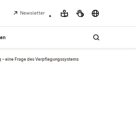
Extern:
Newsletter
(Öffnet in neuem Fenster)
ien
 – eine Frage des Verpflegungssystems