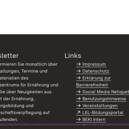
letter
Links
ormieren Sie monatlich über
Impressum
altungen, Termine und
Datenschutz
terialien des
Erklärung zur
zentrums für Ernährung und
Barrierefreiheit
Sie über Neuigkeiten aus
Social Media Netique
t der Ernährung,
Benutzungshinweise
ungsbildung und
Veranstaltungen
Extern:
(Ö
schaftsverpflegung auf
LEL-Bildungsportal
enster)
ufenden.
BEKI Intern
rn:
(Öffnet in neuem Fenster)
 Newsletter-Anmeldung
Coaches Intern