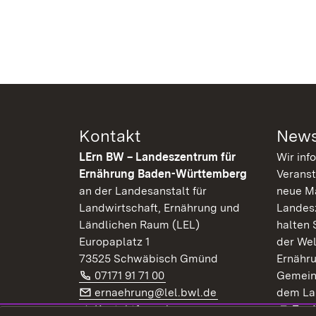
Kontakt
News
LErn BW – Landeszentrum für
Wir inf
Ernährung Baden-Württemberg
Veranst
an der Landesanstalt für
neue Ma
Landwirtschaft, Ernährung und
Landes
Ländlichen Raum (LEL)
halten 
Europaplatz 1
der Wel
73525 Schwäbisch Gmünd
Ernähr
Telefon:
(Öffnet in neuem Fenster)
07171 91 71 00
Gemein
E-Mail:
(Öffnet in neuem F
ernaehrung@lel.bwl.de
dem La
Exte
Kontaktformular
Zur