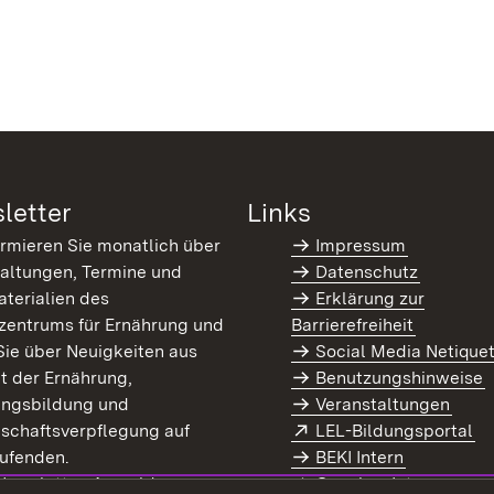
letter
Links
ormieren Sie monatlich über
Impressum
altungen, Termine und
Datenschutz
terialien des
Erklärung zur
zentrums für Ernährung und
Barrierefreiheit
Sie über Neuigkeiten aus
Social Media Netique
t der Ernährung,
Benutzungshinweise
ungsbildung und
Veranstaltungen
Extern:
(Ö
schaftsverpflegung auf
LEL-Bildungsportal
enster)
ufenden.
BEKI Intern
rn:
(Öffnet in neuem Fenster)
 Newsletter-Anmeldung
Coaches Intern