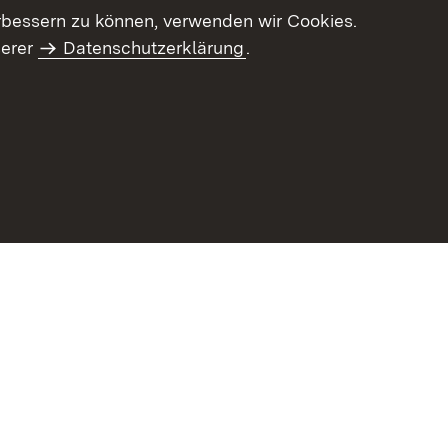
letter-Archiv
Intranet
rbessern zu können, verwenden wir Cookies.
serer
Datenschutzerklärung
.