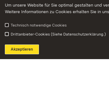
Extern:
(Öffnet in neuem Fenster)
LinkedIn
News
Um unsere Website für Sie optimal gestalten und ve
Weitere Informationen zu Cookies erhalten Sie in un
Widerruf
Technisch notwendige Cookies
Drittanbieter-Cookies (Siehe Datenschutzerklärung.)
Akzeptieren