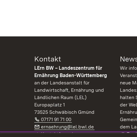
Kontakt
News
LErn BW – Landeszentrum für
Wir inf
Ernährung Baden-Württemberg
Veranst
an der Landesanstalt für
neue Ma
Landwirtschaft, Ernährung und
Landes
Ländlichen Raum (LEL)
halten 
Europaplatz 1
der Wel
73525 Schwäbisch Gmünd
Ernähr
Telefon:
(Öffnet in neuem Fenster)
07171 91 71 00
Gemein
E-Mail:
(Öffnet in neuem F
ernaehrung@lel.bwl.de
dem La
Exte
Kontaktformular
Zur