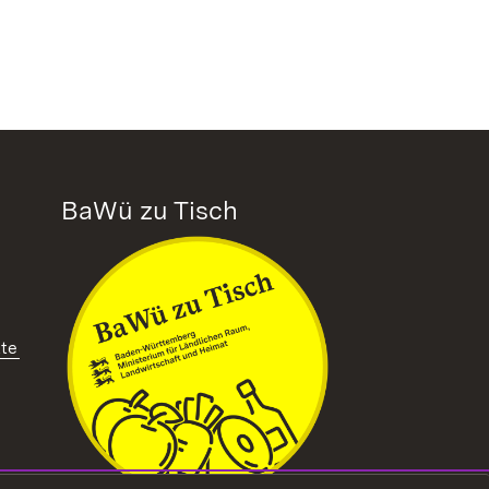
BaWü zu Tisch
tte
ffnet in neuem Fenster)