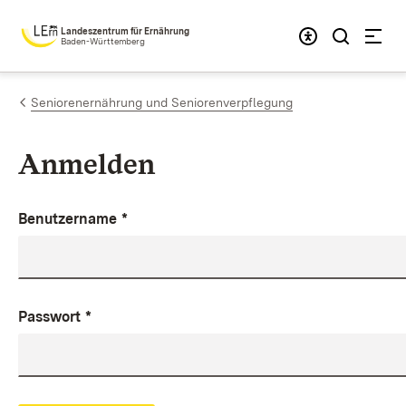
Zum Inhalt springen
Landeszentrum für Ernährung
Baden-Württemberg
Seniorenernährung und Seniorenverpflegung
Anmelden
Benutzername
*
Passwort
*