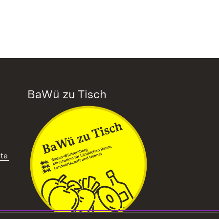
BaWü zu Tisch
tte
ffnet in neuem Fenster)