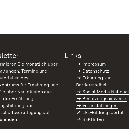
letter
Links
ormieren Sie monatlich über
Impressum
altungen, Termine und
Datenschutz
terialien des
Erklärung zur
zentrums für Ernährung und
Barrierefreiheit
Sie über Neuigkeiten aus
Social Media Netique
t der Ernährung,
Benutzungshinweise
ungsbildung und
Veranstaltungen
Extern:
(Ö
schaftsverpflegung auf
LEL-Bildungsportal
enster)
ufenden.
BEKI Intern
rn:
(Öffnet in neuem Fenster)
 Newsletter-Anmeldung
Coaches Intern