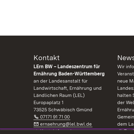
Kontakt
News
LErn BW – Landeszentrum für
Wir inf
Ernährung Baden-Württemberg
Veranst
an der Landesanstalt für
neue Ma
Landwirtschaft, Ernährung und
Landes
Ländlichen Raum (LEL)
halten 
Europaplatz 1
der Wel
73525 Schwäbisch Gmünd
Ernähr
Telefon:
(Öffnet in neuem Fenster)
07171 91 71 00
Gemein
E-Mail:
(Öffnet in neuem F
ernaehrung@lel.bwl.de
dem La
Exte
Kontaktformular
Zur