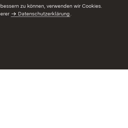
letter-Archiv
Intranet
rbessern zu können, verwenden wir Cookies.
serer
Datenschutzerklärung
.