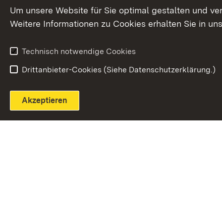
Extern:
(Öffnet in neuem Fenster)
LinkedIn
News
Um unsere Website für Sie optimal gestalten und ve
Weitere Informationen zu Cookies erhalten Sie in un
Widerruf
Technisch notwendige Cookies
Drittanbieter-Cookies (Siehe Datenschutzerklärung.)
Akzeptieren