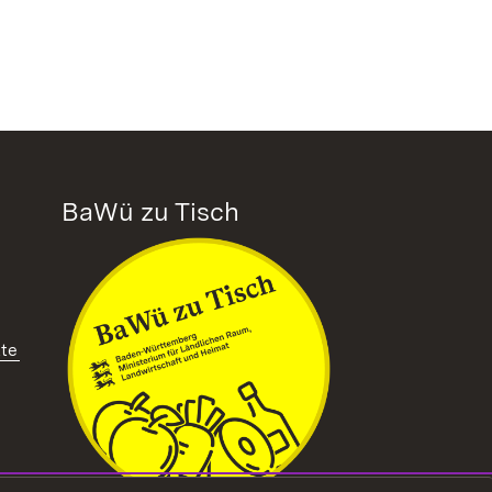
BaWü zu Tisch
tte
ffnet in neuem Fenster)