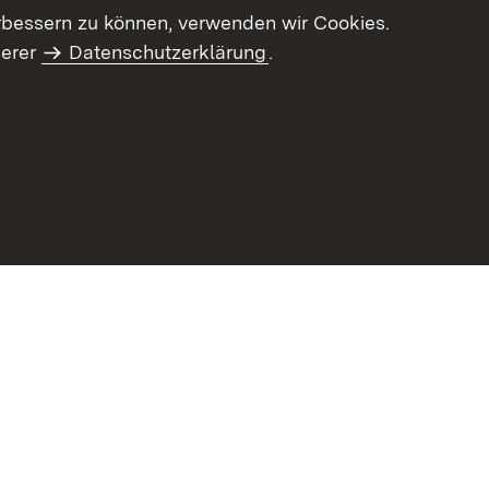
letter-Archiv
Intranet
rbessern zu können, verwenden wir Cookies.
serer
Datenschutzerklärung
.