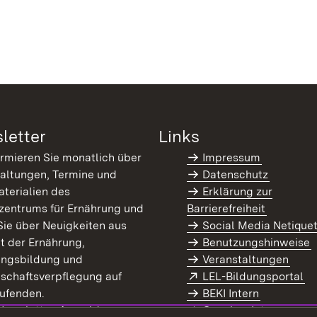
letter
Links
ormieren Sie monatlich über
Impressum
altungen, Termine und
Datenschutz
terialien des
Erklärung zur
zentrums für Ernährung und
Barrierefreiheit
Sie über Neuigkeiten aus
Social Media Netique
t der Ernährung,
Benutzungshinweise
ungsbildung und
Veranstaltungen
Extern:
(Ö
schaftsverpflegung auf
LEL-Bildungsportal
enster)
ufenden.
BEKI Intern
rn:
(Öffnet in neuem Fenster)
 Newsletter-Anmeldung
Coaches Intern