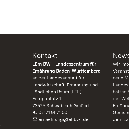
Kontakt
News
LErn BW – Landeszentrum für
Wir inf
Ernährung Baden-Württemberg
Veranst
an der Landesanstalt für
neue Ma
Landwirtschaft, Ernährung und
Landes
Ländlichen Raum (LEL)
halten 
Europaplatz 1
der Wel
73525 Schwäbisch Gmünd
Ernähr
Telefon:
(Öffnet in neuem Fenster)
07171 91 71 00
Gemein
E-Mail:
(Öffnet in neuem F
ernaehrung@lel.bwl.de
dem La
Exte
Kontaktformular
Zur