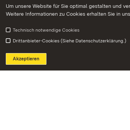
Extern:
(Öffnet in neuem Fenster)
LinkedIn
News
Um unsere Website für Sie optimal gestalten und ve
Weitere Informationen zu Cookies erhalten Sie in un
Widerruf
Technisch notwendige Cookies
Drittanbieter-Cookies (Siehe Datenschutzerklärung.)
Akzeptieren