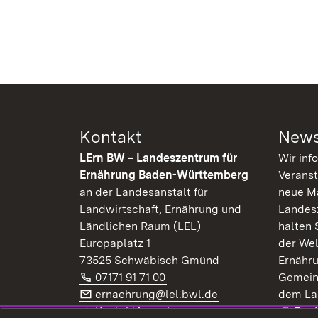
Kontakt
News
LErn BW – Landeszentrum für
Wir inf
Ernährung Baden-Württemberg
Veranst
an der Landesanstalt für
neue Ma
Landwirtschaft, Ernährung und
Landes
Ländlichen Raum (LEL)
halten 
Europaplatz 1
der Wel
73525 Schwäbisch Gmünd
Ernähr
Telefon:
(Öffnet in neuem Fenster)
07171 91 71 00
Gemein
E-Mail:
(Öffnet in neuem F
ernaehrung@lel.bwl.de
dem La
Exte
Kontaktformular
Zur