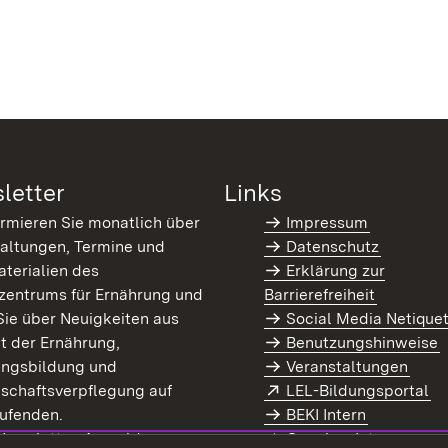
letter
Links
ormieren Sie monatlich über
Impressum
altungen, Termine und
Datenschutz
terialien des
Erklärung zur
zentrums für Ernährung und
Barrierefreiheit
Sie über Neuigkeiten aus
Social Media Netique
t der Ernährung,
Benutzungshinweise
ungsbildung und
Veranstaltungen
Extern:
(Ö
schaftsverpflegung auf
LEL-Bildungsportal
enster)
ufenden.
BEKI Intern
rn:
(Öffnet in neuem Fenster)
 Newsletter-Anmeldung
Coaches Intern