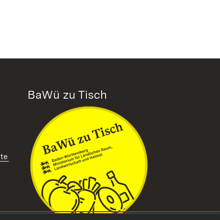
BaWü zu Tisch
tte
ffnet in neuem Fenster)