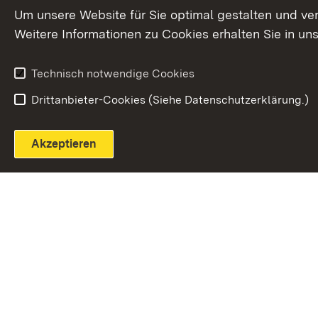
Extern:
(Öffnet in neuem Fenster)
LinkedIn
News
Um unsere Website für Sie optimal gestalten und ve
Weitere Informationen zu Cookies erhalten Sie in un
Widerruf
Technisch notwendige Cookies
Drittanbieter-Cookies (Siehe Datenschutzerklärung.)
Akzeptieren