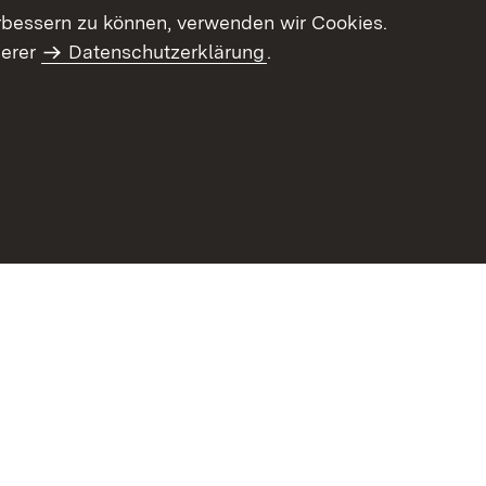
letter-Archiv
Intranet
rbessern zu können, verwenden wir Cookies.
serer
Datenschutzerklärung
.