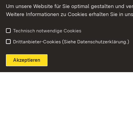
Extern:
(Öffnet in neuem Fenster)
LinkedIn
News
Um unsere Website für Sie optimal gestalten und ve
Weitere Informationen zu Cookies erhalten Sie in un
Widerruf
Technisch notwendige Cookies
Drittanbieter-Cookies (Siehe Datenschutzerklärung.)
Akzeptieren