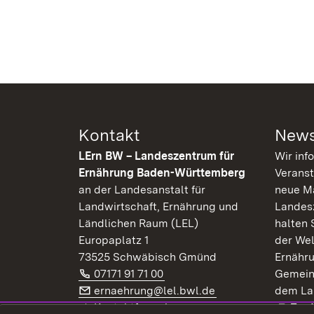
Kontakt
News
LErn BW – Landeszentrum für
Wir inf
Ernährung Baden-Württemberg
Veranst
an der Landesanstalt für
neue Ma
Landwirtschaft, Ernährung und
Landes
Ländlichen Raum (LEL)
halten 
Europaplatz 1
der Wel
73525 Schwäbisch Gmünd
Ernähr
Telefon:
(Öffnet in neuem Fenster)
07171 91 71 00
Gemein
E-Mail:
(Öffnet in neuem F
ernaehrung@lel.bwl.de
dem La
Exte
Kontaktformular
Zur