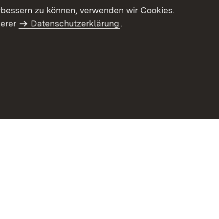
letter-Archiv
Intranet
rbessern zu können, verwenden wir Cookies.
serer
Datenschutzerklärung
.