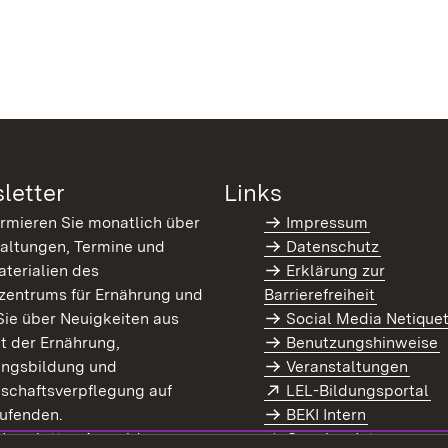
letter
Links
ormieren Sie monatlich über
Impressum
altungen, Termine und
Datenschutz
terialien des
Erklärung zur
zentrums für Ernährung und
Barrierefreiheit
Sie über Neuigkeiten aus
Social Media Netique
t der Ernährung,
Benutzungshinweise
ungsbildung und
Veranstaltungen
Extern:
(Ö
schaftsverpflegung auf
LEL-Bildungsportal
enster)
ufenden.
BEKI Intern
rn:
(Öffnet in neuem Fenster)
 Newsletter-Anmeldung
Coaches Intern