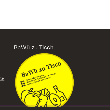
BaWü zu Tisch
tte
ffnet in neuem Fenster)