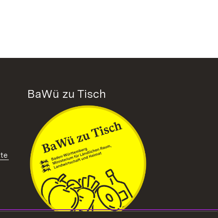
BaWü zu Tisch
tte
ffnet in neuem Fenster)