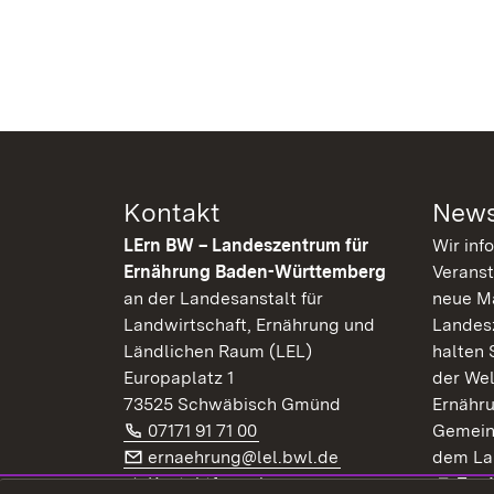
Kontakt
News
LErn BW – Landeszentrum für
Wir inf
Ernährung Baden-Württemberg
Veranst
an der Landesanstalt für
neue Ma
Landwirtschaft, Ernährung und
Landes
Ländlichen Raum (LEL)
halten 
Europaplatz 1
der Wel
73525 Schwäbisch Gmünd
Ernähr
Telefon:
(Öffnet in neuem Fenster)
07171 91 71 00
Gemein
E-Mail:
(Öffnet in neuem F
ernaehrung@lel.bwl.de
dem La
Exte
Kontaktformular
Zur