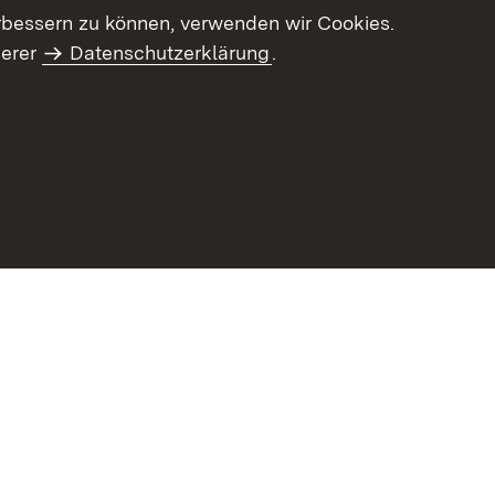
letter-Archiv
Intranet
rbessern zu können, verwenden wir Cookies.
serer
Datenschutzerklärung
.