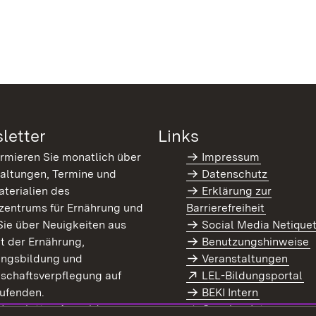
letter
Links
ormieren Sie monatlich über
Impressum
altungen, Termine und
Datenschutz
terialien des
Erklärung zur
zentrums für Ernährung und
Barrierefreiheit
Sie über Neuigkeiten aus
Social Media Netique
t der Ernährung,
Benutzungshinweise
ungsbildung und
Veranstaltungen
Extern:
(Ö
schaftsverpflegung auf
LEL-Bildungsportal
enster)
ufenden.
BEKI Intern
rn:
(Öffnet in neuem Fenster)
 Newsletter-Anmeldung
Coaches Intern