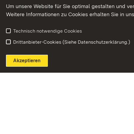
Extern:
(Öffnet in neuem Fenster)
LinkedIn
News
Um unsere Website für Sie optimal gestalten und ve
Weitere Informationen zu Cookies erhalten Sie in un
Widerruf
Technisch notwendige Cookies
Drittanbieter-Cookies (Siehe Datenschutzerklärung.)
Akzeptieren