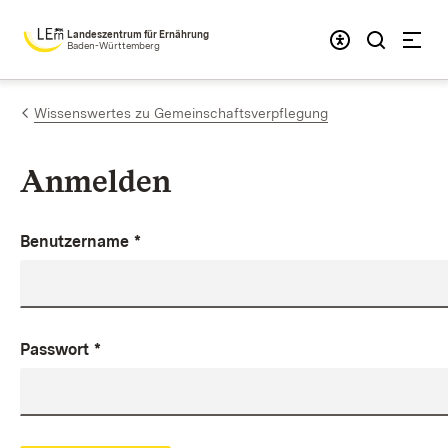
Zum Inhalt springen
Landeszentrum für Ernährung
Baden-Württemberg
Wissenswertes zu Gemeinschaftsverpflegung
Anmelden
Benutzername
*
Passwort
*