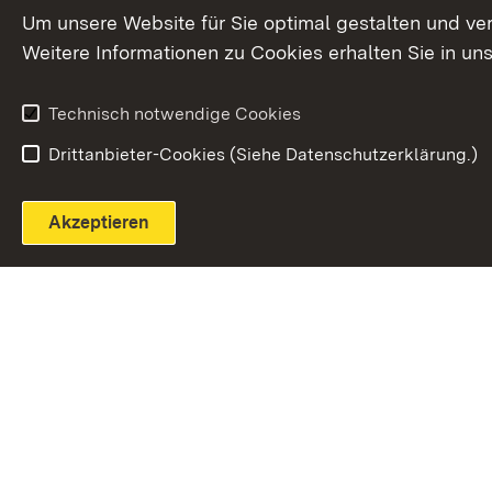
Extern:
(Öffnet in neuem Fenster)
LinkedIn
News
Um unsere Website für Sie optimal gestalten und ve
Weitere Informationen zu Cookies erhalten Sie in un
Widerruf
Technisch notwendige Cookies
Drittanbieter-Cookies (Siehe Datenschutzerklärung.)
Akzeptieren