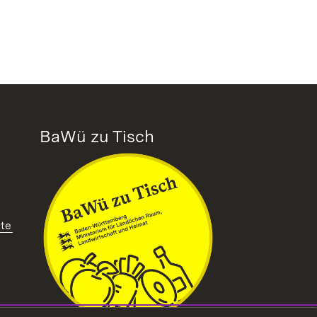
BaWü zu Tisch
tte
ffnet in neuem Fenster)