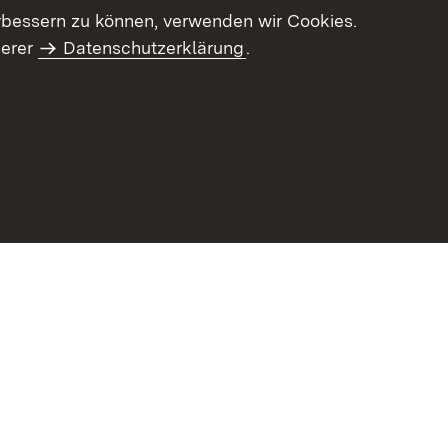
letter-Archiv
Intranet
rbessern zu können, verwenden wir Cookies.
serer
Datenschutzerklärung
.