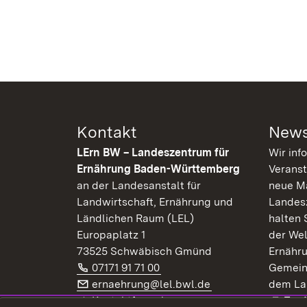
Kontakt
News
LErn BW – Landeszentrum für
Wir inf
Ernährung Baden-Württemberg
Veranst
an der Landesanstalt für
neue Ma
Landwirtschaft, Ernährung und
Landes
Ländlichen Raum (LEL)
halten 
Europaplatz 1
der Wel
73525 Schwäbisch Gmünd
Ernähr
Telefon:
(Öffnet in neuem Fenster)
07171 91 71 00
Gemein
E-Mail:
(Öffnet in neuem F
ernaehrung@lel.bwl.de
dem La
Exte
Kontaktformular
Zur