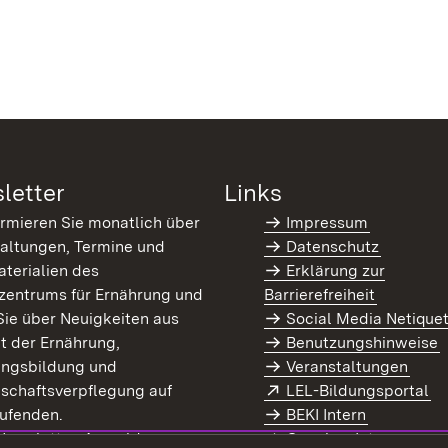
letter
Links
ormieren Sie monatlich über
Impressum
altungen, Termine und
Datenschutz
terialien des
Erklärung zur
zentrums für Ernährung und
Barrierefreiheit
Sie über Neuigkeiten aus
Social Media Netique
t der Ernährung,
Benutzungshinweise
ungsbildung und
Veranstaltungen
Extern:
(Ö
schaftsverpflegung auf
LEL-Bildungsportal
enster)
ufenden.
BEKI Intern
rn:
(Öffnet in neuem Fenster)
 Newsletter-Anmeldung
Coaches Intern