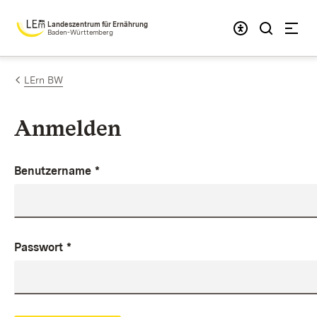
Zum Inhalt springen
Landeszentrum für Ernährung
Baden-Württemberg
LErn BW
Anmelden
Benutzername
*
Passwort
*