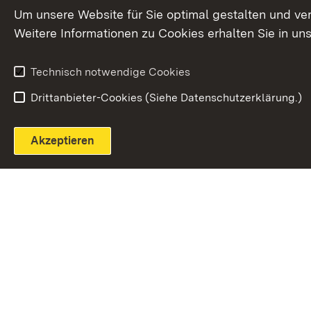
Extern:
(Öffnet in neuem Fenster)
LinkedIn
News
Um unsere Website für Sie optimal gestalten und ve
Weitere Informationen zu Cookies erhalten Sie in un
Widerruf
Technisch notwendige Cookies
Drittanbieter-Cookies (Siehe Datenschutzerklärung.)
Akzeptieren