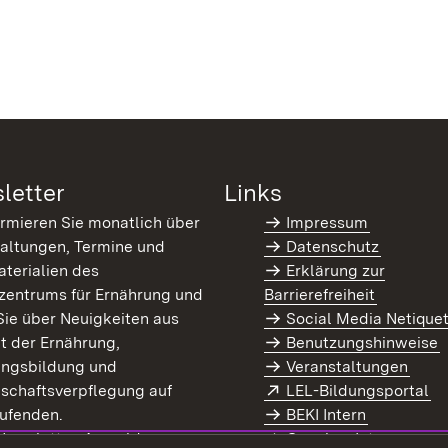
letter
Links
ormieren Sie monatlich über
Impressum
altungen, Termine und
Datenschutz
terialien des
Erklärung zur
zentrums für Ernährung und
Barrierefreiheit
Sie über Neuigkeiten aus
Social Media Netique
t der Ernährung,
Benutzungshinweise
ungsbildung und
Veranstaltungen
Extern:
(Ö
schaftsverpflegung auf
LEL-Bildungsportal
enster)
ufenden.
BEKI Intern
rn:
(Öffnet in neuem Fenster)
 Newsletter-Anmeldung
Coaches Intern