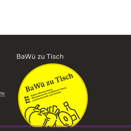
BaWü zu Tisch
tte
ffnet in neuem Fenster)