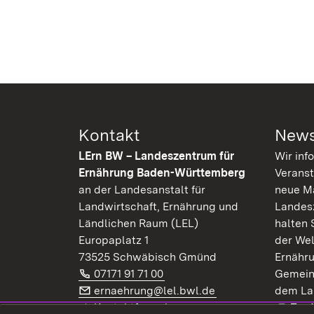
Kontakt
News
LErn BW – Landeszentrum für
Wir inf
Ernährung Baden-Württemberg
Veranst
an der Landesanstalt für
neue Ma
Landwirtschaft, Ernährung und
Landes
Ländlichen Raum (LEL)
halten 
Europaplatz 1
der Wel
73525 Schwäbisch Gmünd
Ernähr
Telefon:
(Öffnet in neuem Fenster)
07171 91 71 00
Gemein
E-Mail:
(Öffnet in neuem F
ernaehrung@lel.bwl.de
dem La
Exte
Kontaktformular
Zur