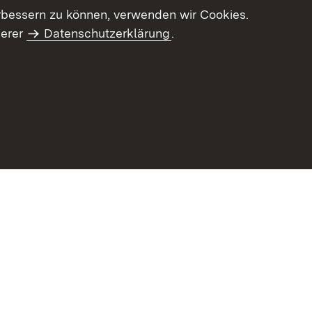
letter-Archiv
Intranet
rbessern zu können, verwenden wir Cookies.
serer
Datenschutzerklärung
.