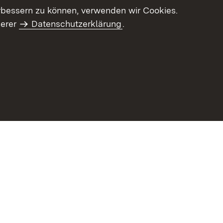
letter-Archiv
Intranet
rbessern zu können, verwenden wir Cookies.
serer
Datenschutzerklärung
.