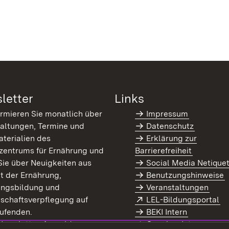
letter
Links
ormieren Sie monatlich über
Impressum
altungen, Termine und
Datenschutz
terialien des
Erklärung zur
zentrums für Ernährung und
Barrierefreiheit
Sie über Neuigkeiten aus
Social Media Netique
t der Ernährung,
Benutzungshinweise
ungsbildung und
Veranstaltungen
Extern:
(Ö
schaftsverpflegung auf
LEL-Bildungsportal
enster)
ufenden.
BEKI Intern
rn:
(Öffnet in neuem Fenster)
 Newsletter-Anmeldung
Coaches Intern