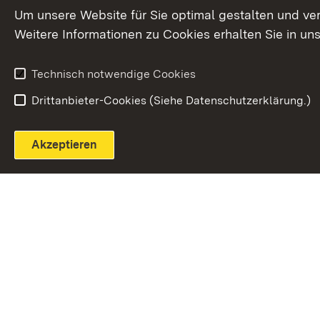
Extern:
(Öffnet in neuem Fenster)
LinkedIn
News
Um unsere Website für Sie optimal gestalten und ve
Weitere Informationen zu Cookies erhalten Sie in un
Widerruf
Technisch notwendige Cookies
Drittanbieter-Cookies (Siehe Datenschutzerklärung.)
Akzeptieren