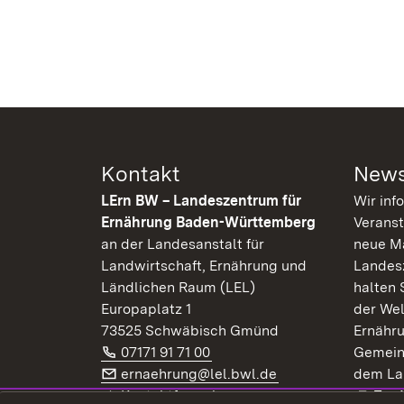
Kontakt
News
LErn BW – Landeszentrum für
Wir inf
Ernährung Baden-Württemberg
Veranst
an der Landesanstalt für
neue Ma
Landwirtschaft, Ernährung und
Landes
Ländlichen Raum (LEL)
halten 
Europaplatz 1
der Wel
73525 Schwäbisch Gmünd
Ernähr
Telefon:
(Öffnet in neuem Fenster)
07171 91 71 00
Gemein
E-Mail:
(Öffnet in neuem F
ernaehrung@lel.bwl.de
dem La
Exte
Kontaktformular
Zur