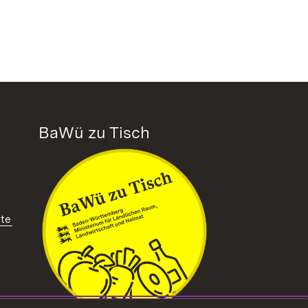
BaWü zu Tisch
tte
ffnet in neuem Fenster)