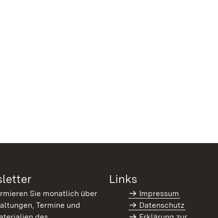
letter
Links
ormieren Sie monatlich über
Impressum
altungen, Termine und
Datenschutz
terialien des
Erklärung zur