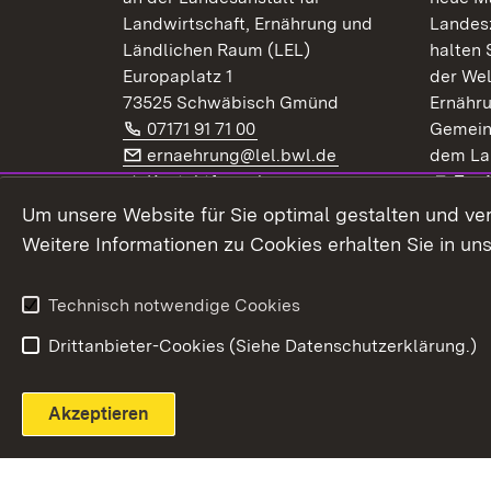
Landwirtschaft, Ernährung und
Landes
Ländlichen Raum (LEL)
halten 
Europaplatz 1
der Wel
73525 Schwäbisch Gmünd
Ernähr
Telefon:
(Öffnet in neuem Fenster)
07171 91 71 00
Gemein
E-Mail:
(Öffnet in neuem F
ernaehrung@lel.bwl.de
dem La
Exte
Kontaktformular
Zur
Extern:
(Öffnet in neuem Fenster)
LinkedIn
News
Um unsere Website für Sie optimal gestalten und ve
Weitere Informationen zu Cookies erhalten Sie in un
Widerruf
Technisch notwendige Cookies
Drittanbieter-Cookies (Siehe Datenschutzerklärung.)
Akzeptieren