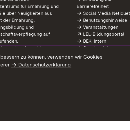
zentrums für Ernährung und
Barrierefreiheit
Sie über Neuigkeiten aus
Social Media Netique
t der Ernährung,
Benutzungshinweise
ungsbildung und
Veranstaltungen
Extern:
(Ö
schaftsverpflegung auf
LEL-Bildungsportal
enster)
ufenden.
BEKI Intern
rn:
(Öffnet in neuem Fenster)
 Newsletter-Anmeldung
Coaches Intern
letter-Archiv
Intranet
rbessern zu können, verwenden wir Cookies.
serer
Datenschutzerklärung
.