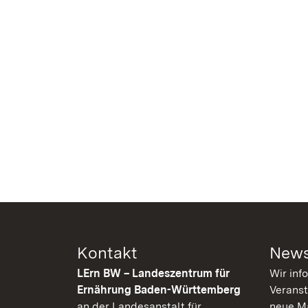
Kontakt
News
LErn BW – Landeszentrum für
Wir inf
Ernährung Baden-Württemberg
Veranst
an der Landesanstalt für
neue Ma