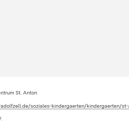
entrum St. Anton
-radolfzell.de/soziales-kindergaerten/kindergaerten/st
V.