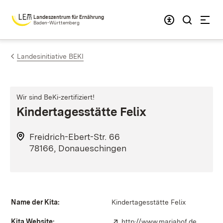
Zum Inhalt springen
Landeszentrum für Ernährung
Baden-Württemberg
Landesinitiative BEKI
Wir sind BeKi-zertifiziert!
Kindertagesstätte Felix
Freidrich-Ebert-Str. 66
78166, Donaueschingen
Name der Kita:
Kindertagesstätte Felix
Kita Website:
Extern:
http://www.mariahof.de
(Öffnet